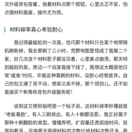
次升级背包容量，拖着材料点那个按钮，心里忐忑不安，怕
点错材料报废，操作尤为烦。
材料掉率真心考验耐心
我记得最尴尬的一次是，恰巧那个材料只在某个地带随
机刷新掉，我去那刷了三小时，荒野地图里怪成了我第二个
家，好几次连个材料影子都没见着，心里差点崩溃。那天特
别尴尬的是，旁边一个玩家直接下线了，我想这大概是他日
常“咸鱼”时间，毕竟这种靠刷的材料，没耐心经常放弃。自
己的包又满了背不动，想卖又卖不掉，那个烦劲儿，还不如
直接买个新角色背包升级服务呢！
说到这又想到贴吧里一个帖子说，这材料掉率秒懂就是
“老板看脸”，有人三刷就出，有人十刷都没影，我正好属于
那种十刷翻脸的类型。慢慢弄吧，扩容量还真挺烧时间，就
是别着急，没准哪天弄错材料的次数比掉材料次数还多…我