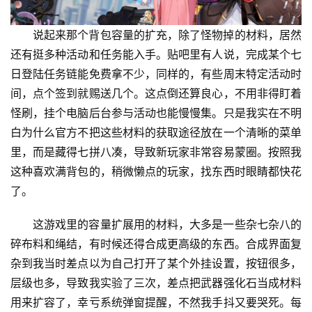
说起来那个背包容量的扩充，除了怪物掉的材料，居然
还有挺多种活动和任务能入手。贴吧里有人说，完成某个七
日登陆任务链能免费拿不少，同样的，有些周末特定活动时
间，点个签到就赐送几个。这点倒还算良心，不用非得盯着
怪刷，挂个电脑后台参与活动也能慢慢集。只是我实在不明
白为什么官方不把这些材料的获取途径放在一个清晰的菜单
里，而是藏得七拼八凑，导致新玩家非常容易蒙圈。按照我
这种喜欢满背包的，稍微懒点的玩家，找东西时眼睛都快花
了。
这游戏里的容量扩展用的材料，大多是一些杂七杂八的
碎布料和绳结，有时候还得合成更高级的东西。合成界面复
杂到我当时差点以为自己打开了某个外挂设置，按钮很多，
层级也多，导致我实验了三次，差点把武器强化石当成材料
用来扩容了，幸亏系统弹窗提醒，不然我手抖又要哭死。每