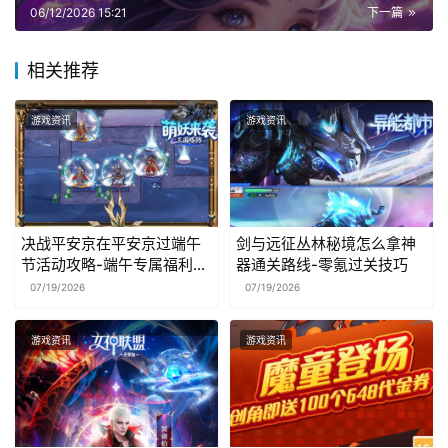
06/12/2026 15:21
下一篇
相关推荐
游戏资讯
游戏资讯
决战平安京在平安京过端午
剑与远征丛林秘境怎么拿神
节活动攻略-端午专属福利获
器通关路线-零氪过关技巧
取指南
07/19/2026
07/19/2026
游戏资讯
游戏资讯