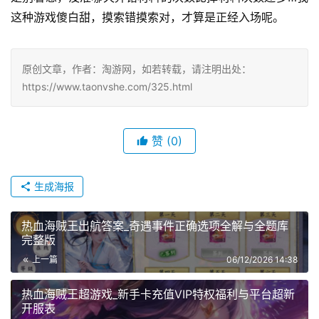
这种游戏傻白甜，摸索错摸索对，才算是正经入场呢。
原创文章，作者：淘游网，如若转载，请注明出处：
https://www.taonvshe.com/325.html
赞
(0)
生成海报
热血海贼王出航答案_奇遇事件正确选项全解与全题库
完整版
上一篇
06/12/2026 14:38
热血海贼王超游戏_新手卡充值VIP特权福利与平台超新
开服表