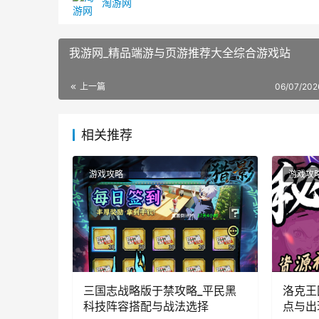
淘游网
我游网_精品端游与页游推荐大全综合游戏站
上一篇
06/07/202
相关推荐
游戏攻略
游戏攻
三国志战略版于禁攻略_平民黑
洛克王
科技阵容搭配与战法选择
点与出