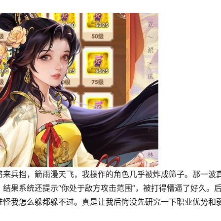
将来兵挡，箭雨漫天飞，我操作的角色几乎被炸成筛子。那一波
结果系统还提示“你处于敌方攻击范围”，被打得懵逼了好久。
难怪我怎么躲都躲不过。真是让我后悔没先研究一下职业优势和