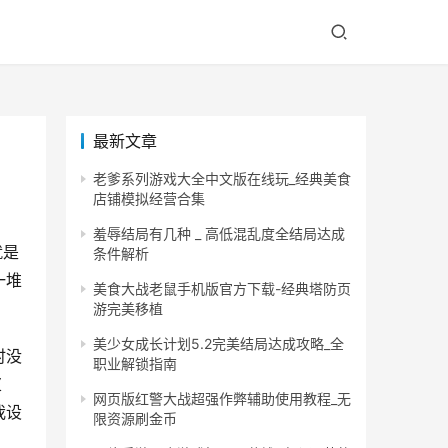
最新文章
老爹系列游戏大全中文版在线玩_经典美食
店铺模拟经营合集
羞辱结局有几种 _ 高低混乱度全结局达成
就是
条件解析
一堆
美食大战老鼠手机版官方下载-经典塔防页
游完美移植
美少女成长计划5.2完美结局达成攻略_全
时没
职业解锁指南
浆
网页版红警大战超强作弊辅助使用教程_无
我设
限资源刷金币