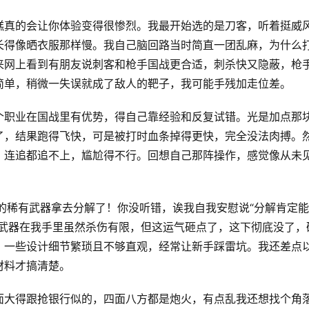
糕真的会让你体验变得很惨烈。我最开始选的是刀客，听着挺威
长得像晒衣服那样慢。我自己脑回路当时简直一团乱麻，为什么
来网上看到有朋友说刺客和枪手国战更合适，刺杀快又隐蔽，枪
简单，稍微一失误就成了敌人的靶子，我可能手残加走位差。
个职业在国战里有优势，得自己靠经验和反复试错。光是加点那
了，结果跑得飞快，可是被打时血条掉得更快，完全没法肉搏。
，连追都追不上，尴尬得不行。回想自己那阵操作，感觉像从未
的稀有武器拿去分解了！你没听错，诶我自我安慰说“分解肯定
这武器在我手里虽然杀伤有限，但这运气砸点了，这下彻底没了，
，一些设计细节繁琐且不够直观，经常让新手踩雷坑。我还差点
材料才搞清楚。
面大得跟抢银行似的，四面八方都是炮火，有点乱我还想找个角