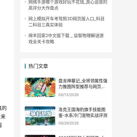
网络手游哪个游戏好玩不花钱_良心运营的
高评分大作盘点
网上模拟开车考驾照3D网页版入口_科目
二科目三真实体验
绵羊回家2中文版下载 _ 益智物理解谜游
戏全关卡攻略
热门文章
盘龙神墓记_全将领属性强
力推图阵型推荐与网页版
登录快捷入口
06/13/2026
真的
洛克王国海豹旗手技能图
鉴-水系冷门宠物实战评测
后来
06/29/2026
弱