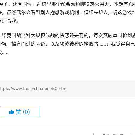
偷袭了。还有时候，系统里那个帮会频道聊得热火朝天，本想学点
来。虽然偶尔会看到别人抱怨游戏机制，但想来想去，玩这游戏
很适合我。
。毕竟国战这种大规模混战的快感还是有的，每次突破重围抢到
些坑，擦肩而过的装备，以及频繁被秒的挫败感……让我觉得自
唉……
ww.taonvshe.com/50.html
赞
(0)