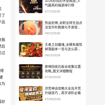
2026好玩的大型网游_人
气最高的端游排行榜
风
07/12/2026
打了
手远
热血封神_全职业转生加点
法宝升阶数据与手游官方
下载地址
06/12/2026
块我
王者之剑魔魂_全稀有属性
然后
掉落副本一览与怎么获得
见过
强力培养
06/13/2026
原神回收石板全收集位置
能得
攻略_图文详细教程
硬
07/20/2026
以为
洪荒神话攻略大全及开荒
升级技巧 _ 高手进阶必看
07/08/2026
落好