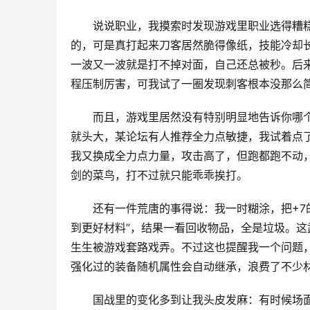
说说职业，我摸索时发现游戏里职业选得糟
的，可是真打起来刀客居然脆得像纸，技能冷却
一波又一波就是打不掉对面，自己还总被秒。后
程压制厉害，可我试了一圈发现刺客根本没那么
而且，游戏里居然没有特别明显地告诉你哪
就头大，某论坛有人推荐全力点敏捷，我试着点
我又换成全力点力量，攻击高了，但跑都跑不动
剑的菜鸟，打不过就只能乖乖挨打。
还有一件荒唐的事得说：我一时糊涂，把+7
到更好材料”，结果一看回收物品，全是垃圾。
生生被游戏套路戏弄。不过这也提醒我一个问题
强化过的装备随机属性会自动继承，浪费了不少
国战里的变化多到让我头皮发麻：有时候场