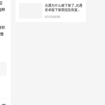
招
光遇为什么被下架了_光遇
纯粹
安卓版下架原因及恢复时
间分析
07/12/2026
旗帜
己像