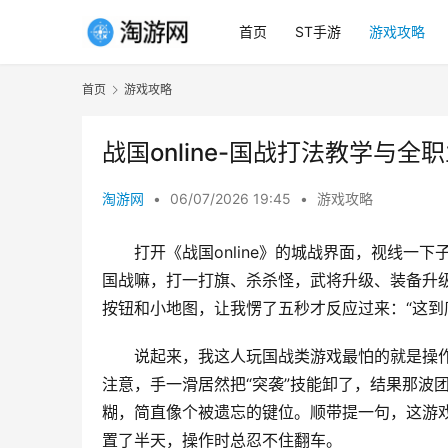
首页
ST手游
游戏攻略
首页
游戏攻略
战国online-国战打法教学与全
淘游网
•
06/07/2026 19:45
•
游戏攻略
打开《战国online》的城战界面，视线
国战嘛，打一打旗、杀杀怪，武将升级、装备升
按钮和小地图，让我愣了五秒才反应过来：“这到
说起来，我这人玩国战类游戏最怕的就是操
注意，手一滑居然把“突袭”技能卸了，结果那波
糊，简直像个被遗忘的键位。顺带提一句，这游
置了半天，操作时总忍不住翻车。