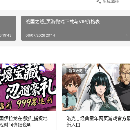
生成海报
战国之怒_页游微端下载与VIP价格表
6 19:43
06/07/2026 20:14
下
略
游戏攻略
国伊拉龙在哪抓_捕捉地
洛克 _ 经典童年网页游戏官方
现时间详细说明
新入口