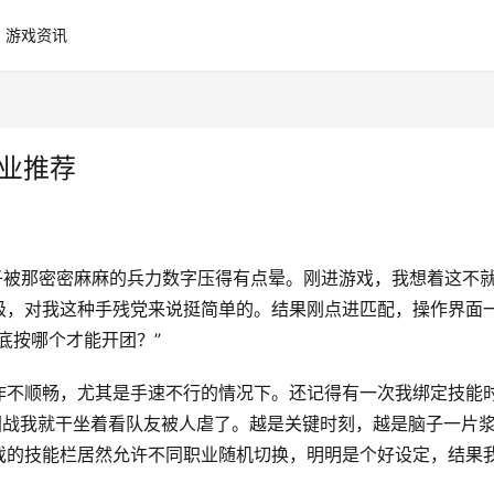
游戏资讯
职业推荐
一下子被那密密麻麻的兵力数字压得有点晕。刚进游戏，我想着这不
级，对我这种手残党来说挺简单的。结果刚点进匹配，操作界面
底按哪个才能开团？”
作不顺畅，尤其是手速不行的情况下。还记得有一次我绑定技能
团战我就干坐着看队友被人虐了。越是关键时刻，越是脑子一片
戏的技能栏居然允许不同职业随机切换，明明是个好设定，结果