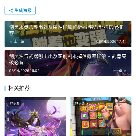
生成海报
剑灵永灵八卦出处及属性详细解析-全套八卦牌搭配推
荐
上一篇
06/14/2026 17:44
剑灵浊气武器哪里出及速刷副本掉落概率详解 – 武器突
破必看
06/14/2026 19:02
下一篇
相关推荐
ST手游
ST手游