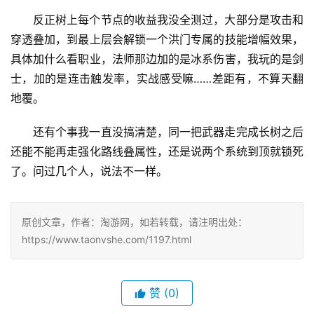
反正树上每个节点的收益我没全测过，大部分是攻击和
穿透叠加，到最上层会解锁一个洪门专属的技能增幅效果，
具体加什么看职业，法师那边加的是冰系伤害，我玩的是剑
士，加的是连击触发率，实战感受嘛……差距有，不算天翻
地覆。
还有个事我一直没搞清楚，同一把武器走完成长树之后
还能不能再走强化路线叠属性，还是说两个系统到顶就锁死
了。问过几个人，说法不一样。
原创文章，作者：淘游网，如若转载，请注明出处：
https://www.taonvshe.com/1197.html
赞
(0)