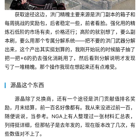
获取途径这边，洪门精魄主要来源是洪门副本的箱子和
每周挑战的奖励包，后者稳定一些，前者看脸。强化用的精
炼石低阶的市场有卖，价格还行；高阶的就别想了，要么副
本刷，要么用那个专属分解系统——把不要的洪门武器分解
出来，这个产出其实挺划算的，我刚开始玩的时候脑子抽了
把一把+6的扔去强化消耗用了，然后看到分解说明才发现
亏了一堆精魄。那个操作我现在想起来还有点难受。
源晶这个东西
源晶除了兑换商，还有一个途径是洪门贡献值排名奖
励，月末结算，前一百名好像都有。我从来没进过前一百，
随便说说，当参考。NGA上有人整理过一张材料汇总表，
列得挺详细，但那帖子是去年发的，现在版本改了几次，有
些数值对不上了。