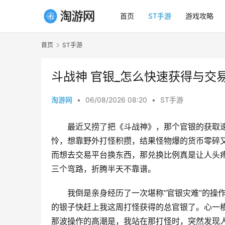
首页
ST手游
游戏攻略
首页
ST手游
斗战神 官银_怎么快速获得与交
淘游网
•
06/08/2026 08:20
•
ST手游
最近又捞了把《斗战神》，那个官银的获取
怜，想靠野外打怪积攒，结果怪物爆的货币零碎
而想去交易平台换东西，那兑换比例真是让人头
三个弯路，折腾半天不靠谱。
我倒是亲身经历了一次堪称“官银灾难”的操
的银子快赶上我这周打怪获得的总官银了。心一
那波操作的高潮是，我站在那打怪时，突然发现