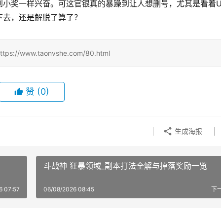
小奖一样兴奋。可这官银真的暴躁到让人想删号，尤其是看着U
下去，还是解脱了算了？
ww.taonvshe.com/80.html
赞
(0)
生成海报
斗战神 狂暴领域_副本打法全解与掉落奖励一览
6 07:57
06/08/2026 08:45
下