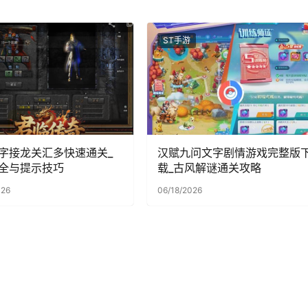
ST手游
字接龙关汇多快速通关_
汉赋九问文字剧情游戏完整版
全与提示技巧
载_古风解谜通关攻略
026
06/18/2026