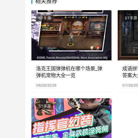
相关推荐
ST手游
ST手游
洛克王国弹弹机在哪个场景_弹
成语拼
弹机宠物大全一览
答案大
06/25/2026
07/26/2
ST手游