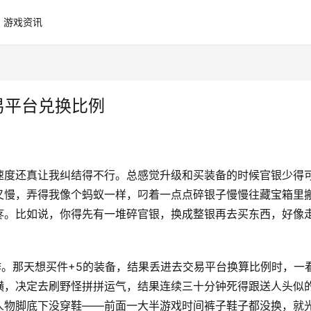
游戏资讯
易平台兑换比例
速度还真让我纠结得不行。总感觉升级和买装备的时候官银少得
又慢，弄得我像个蚂蚁一样，叼着一点点碎银子慢慢往藏宝箱里
疼。比如说，你得先有一堆碎官银，换成整银再去买东西，好像
作。那天想买件+5的装备，结果丢进去交易平台换算比例时，一
横，决定去刷野怪拼拼运气，结果连续三十分钟死得跟送人头似
人物脚底下没穿鞋——前面一大半游戏时间裤子鞋子都没换，就