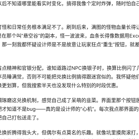
以后不知道哪里能看实时变化，搞得我像个定时炸弹，随时怕自
打怪和日常任务根本满足不了。刷到后来，满图的怪物血量长得
在那个叫“悬空谷”的副本，怪一波波来，血条长得像数据用Exce
那一刻我都怀疑设计师是不是故意让玩家狂点“重生”按钮，就
。
省点精神和官银分配，谁知道路过NPC换银子时，换算比例闪了
序员睡满觉，否则不可能把兑换比例搞得跟迷宫似的。我怀疑他
换更划算，但我搜索半天也没发现什么特别的时段优惠。
细琢磨这兑换机制，感觉自己成了呆萌的韭菜。界面里那个按钮
才知道不是bug——真的是设计师的“心机”。每次我点那界面的
把自己打包送走了。
兑换折腾得我头大，但偶尔有点莫名的乐趣。就像坑里摸爬滚打