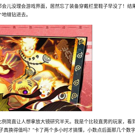
那会儿没理会游戏界面，居然忘了装备穿戴栏里鞋子早没了！结
个地缝钻进去。
比例简直让人想拿放大镜研究半天。我是个比较直男的玩家，看
子真换得值吗？”卡了两个多小时才搞懂，小数点后面那几个数