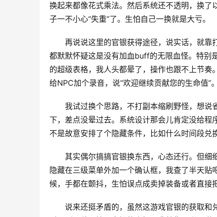
换起来都像花式乘法。然后系统还不透明，换了
子一不小心“失重”了。生怕自己一换就是大亏。
再说说这里的官银获得途径，说实话，就靠
都默默怀疑这是没有加血buff的无限血怪。特别是
的超级表格，我人头都晕了，操作也跟不上节奏。
给NPC加个录音，说“欢迎继续贡献您的生命值”
我试过换个思路，不打副本缩刷野怪，想说
下，差点没晕过去。系统设计那会儿肯定没给程
不是故意安排了个隐藏条件，比如什么时间段兑
其实偶尔搞搞官银换东西，心态还行。但细
隐藏在三级菜单外加一个确认框，我查了半天贴吧
候，手都在颤抖，生怕误点成卖掉装备或者直接
说来还挺矛盾的，虽然这游戏官银的获取和