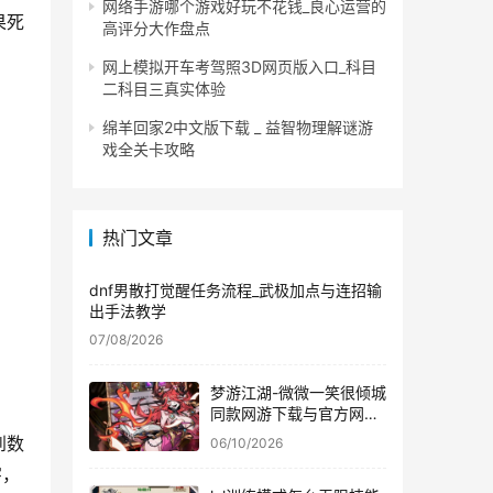
网络手游哪个游戏好玩不花钱_良心运营的
果死
高评分大作盘点
网上模拟开车考驾照3D网页版入口_科目
二科目三真实体验
绵羊回家2中文版下载 _ 益智物理解谜游
戏全关卡攻略
热门文章
dnf男散打觉醒任务流程_武极加点与连招输
出手法教学
07/08/2026
梦游江湖-微微一笑很倾城
同款网游下载与官方网站
入口
到数
06/10/2026
字，