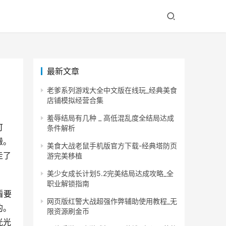
最新文章
老爹系列游戏大全中文版在线玩_经典美食
店铺模拟经营合集
羞辱结局有几种 _ 高低混乱度全结局达成
可
条件解析
搬。
美食大战老鼠手机版官方下载-经典塔防页
走了
游完美移植
美少女成长计划5.2完美结局达成攻略_全
职业解锁指南
看要
网页版红警大战超强作弊辅助使用教程_无
的。
限资源刷金币
光光