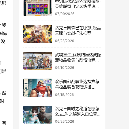
lol训练模式怎么无限技能-
己银
英雄联盟自定义练手速指
令大全
07/09/2026
让我
洛克王国森巴在哪抓_极品
l做
天赋与实战打法推荐
差没
06/28/2026
武魂重生_优质结局达成隐
藏物品收集与剧情流程通
几
关秘籍
06/10/2026
们是
欢乐园幻战职业选择推荐
与极品装备获取途径 _ 魔
幻网游
居然
06/15/2026
时
洛克王国时之秘道在哪怎
么去_时之秘道入口位置说
明
06/26/2026
，有