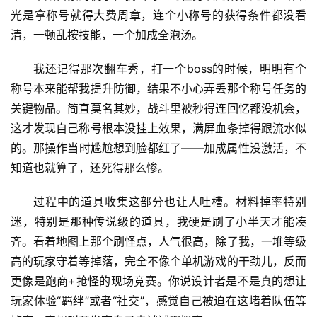
光是拿称号就得大费周章，连个小称号的获得条件都没看
清，一顿乱按技能，一个加成全泡汤。
我还记得那次翻车秀，打一个boss的时候，明明有个
称号本来能帮我提升防御，结果不小心弄丢那个称号任务的
关键物品。简直莫名其妙，战斗里被秒得连回忆都没机会，
这才发现自己称号根本没挂上效果，满屏血条掉得跟流水似
的。那操作当时尴尬想到脸都红了——加成属性没激活，不
知道也就算了，还死得那么惨。
过程中的道具收集这部分也让人吐槽。材料掉率特别
迷，特别是那种传说级的道具，我硬是刷了小半天才能凑
齐。看着地图上那个刷怪点，人气很高，除了我，一堆等级
高的玩家守着等掉落，完全不像个单机游戏的干劲儿，反而
更像是跑商+抢怪的现场竞赛。你说设计者是不是真的想让
玩家体验“羁绊”或者“社交”，感觉自己被迫在这堵着队伍等