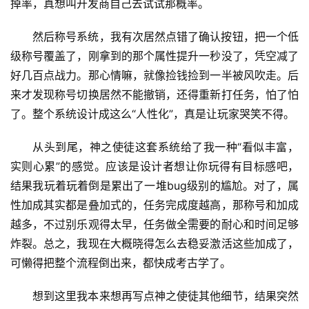
掉率，真想叫开发商自己去试试那概率。
然后称号系统，我有次居然点错了确认按钮，把一个低
级称号覆盖了，刚拿到的那个属性提升一秒没了，凭空减了
好几百点战力。那心情嘛，就像捡钱捡到一半被风吹走。后
来才发现称号切换居然不能撤销，还得重新打任务，怕了怕
了。整个系统设计成这么“人性化”，真是让玩家哭笑不得。
从头到尾，神之使徒这套系统给了我一种“看似丰富，
实则心累”的感觉。应该是设计者想让你玩得有目标感吧，
结果我玩着玩着倒是累出了一堆bug级别的尴尬。对了，属
性加成其实都是叠加式的，任务完成度越高，那称号和加成
越多，不过别乐观得太早，任务做全需要的耐心和时间足够
炸裂。总之，我现在大概晓得怎么去稳妥激活这些加成了，
可懒得把整个流程倒出来，都快成考古学了。
想到这里我本来想再写点神之使徒其他细节，结果突然