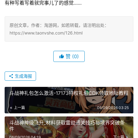
有种写着写着就完事儿了的感觉……
原创文章，作者：淘游网，如若转载，请注明出处：
https://www.taonvshe.com/126.html
赞
(0)
生成海报
斗战神礼包怎么激活-17173特权礼包CDK领取地址教程
上一篇
06/09/2026 03:25
斗战神神级飞升_材料获取雷劫通关技巧与境界突破条
件
06/09/2026 04:19
下一篇