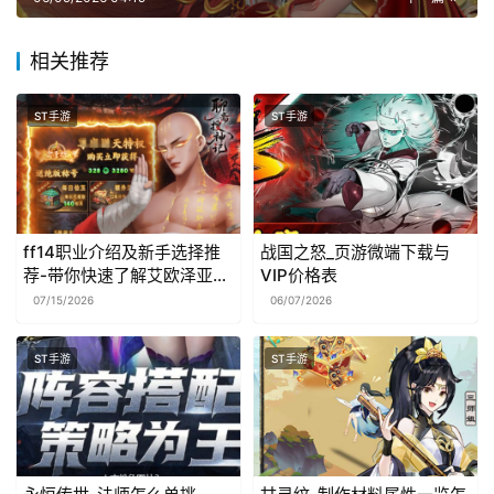
相关推荐
ST手游
ST手游
ff14职业介绍及新手选择推
战国之怒_页游微端下载与
荐-带你快速了解艾欧泽亚各
VIP价格表
职业
07/15/2026
06/07/2026
ST手游
ST手游