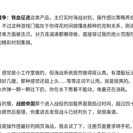
战争：铁血征途
这类产品，主打实时海战对抗，操作感比策略养
。不过这种游戏门槛在于你得花时间搞懂各舰种的克制关系，刚
是单方面被击沉，对方连减速都懒得做，直接穿过我的炮火范围
的精彩时刻集锦。
，感觉是小工作室做的，但海战系统居然做得挺认真。有潜艇玩
掉好几艘，那种感觉还挺上头……等等这词不让用。就是挺爽的
水炸弹一颗一颗往下扔，你在水下憋着不能动，电量还在消耗。
有的慢，
战舰帝国
那个进入战役的加载界面我掐过时间，超过四
白屏然后报错，你重进去发现战斗已经判负了，就很离谱。
说是操作感最好的网页海战，我去试了下，注册页面要求绑手机