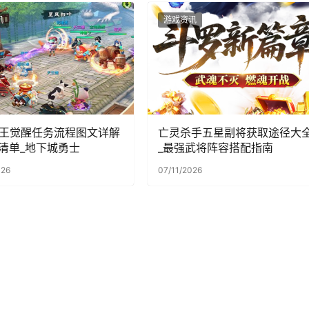
讯
游戏资讯
毒王觉醒任务流程图文详解
亡灵杀手五星副将获取途径大
清单_地下城勇士
_最强武将阵容搭配指南
026
07/11/2026