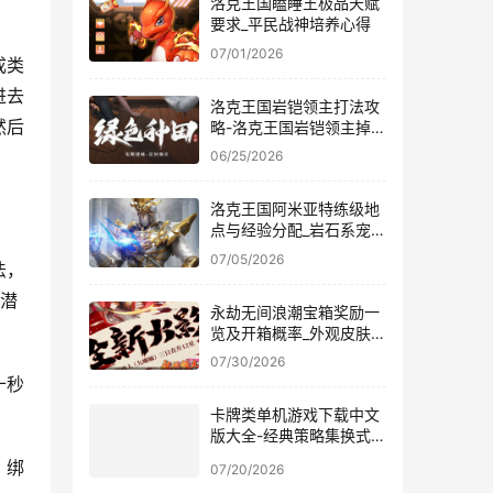
洛克王国瞌睡王极品天赋
要求_平民战神培养心得
07/01/2026
成类
进去
洛克王国岩铠领主打法攻
然后
略-洛克王国岩铠领主掉落
奖励一览
06/25/2026
洛克王国阿米亚特练级地
点与经验分配_岩石系宠物
培养指南
07/05/2026
法，
。潜
永劫无间浪潮宝箱奖励一
览及开箱概率_外观皮肤大
全
07/30/2026
十秒
卡牌类单机游戏下载中文
版大全-经典策略集换式卡
牌
，绑
07/20/2026