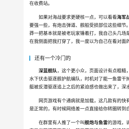
在收费站。
如果对海战要求更硬核一点，可以看看
海军
要强一些，有炮击弹道、舰船受损部位这些细节
莽一把基本就是被老玩家锤着打，我自己头几场
在我侧面把我打穿了，我一度以为自己在看对面
还有一个冷门的
深蓝舰队
，这个更小众，页面设计有点粗糙
水下伏击驱逐舰护航编队，时机对了能一鱼雷干
艇被反潜驱逐追上之后的紧迫感也做出来了，深
网页游戏有个通病就是加载，这几款有的快
是正常的，有时候网络差一点直接给你转圈转到
在群里有人推了一个叫
舰炮与鱼雷
的游戏，