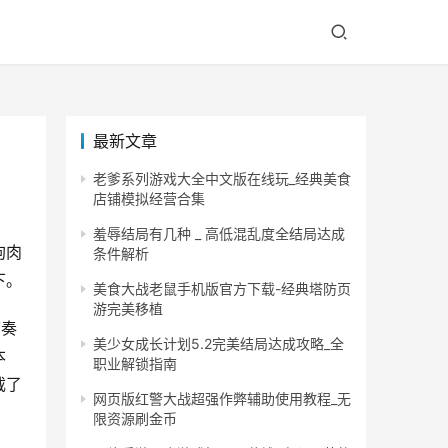
最新文章
老爹系列游戏大全中文版在线玩_经典美食
店铺模拟经营合集
羞辱结局有几种 _ 高低混乱度全结局达成
狗肉
条件解析
下。
美食大战老鼠手机版官方下载-经典塔防页
游完美移植
节奏
美少女成长计划5.2完美结局达成攻略_全
本
职业解锁指南
截了
网页版红警大战超强作弊辅助使用教程_无
限资源刷金币