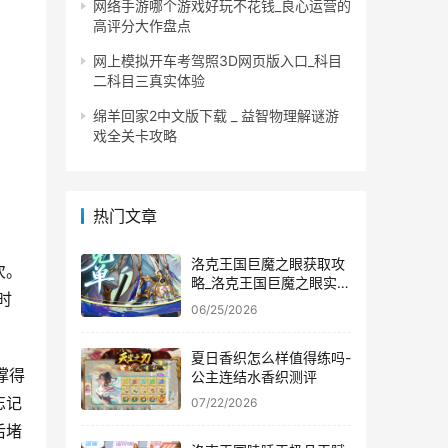
网络手游哪个游戏好玩不花钱_良心运营的
高评分大作盘点
网上模拟开车考驾照3D网页版入口_科目
二科目三真实体验
绵羊回家2中文版下载 _ 益智物理解谜游
戏全关卡攻略
热门文章
洛克王国巨魔之眼获取攻
次。
略_洛克王国巨魔之眼实战
时
效果评测
06/25/2026
夏日香织怎么样值得练吗-
撑得
公主连结水香织测评
忘记
07/22/2026
后堵