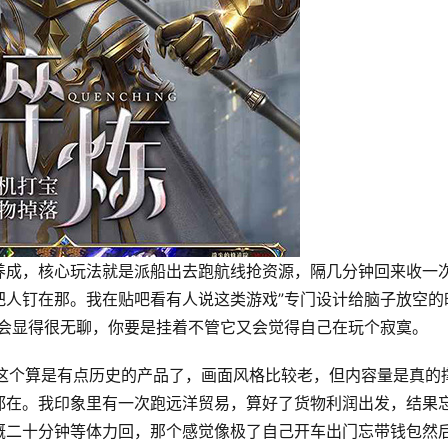
养成，核心玩法就是派船出去跑航线抢资源，隔几分钟回来收一
把人钉在那。我在贴吧看有人说这类游戏”专门设计给脑子放空的
它会显得很无聊，你要是挂着不管它又会觉得自己在玩个寂寞。
这个算是有点历史的产品了，画面风格比较老，但内容量是真的
都在。我印象里有一次跑远洋贸易，算好了货物利润出发，结果
概二十分钟等体力回，那个感觉像极了自己开车出门忘带钱包然