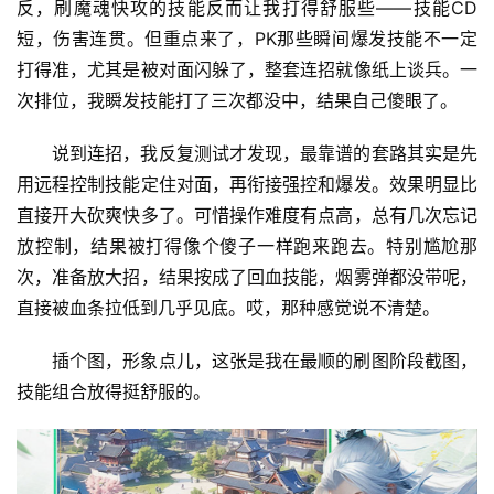
反，刷魔魂快攻的技能反而让我打得舒服些——技能CD
短，伤害连贯。但重点来了，PK那些瞬间爆发技能不一定
打得准，尤其是被对面闪躲了，整套连招就像纸上谈兵。一
次排位，我瞬发技能打了三次都没中，结果自己傻眼了。
说到连招，我反复测试才发现，最靠谱的套路其实是先
用远程控制技能定住对面，再衔接强控和爆发。效果明显比
直接开大砍爽快多了。可惜操作难度有点高，总有几次忘记
放控制，结果被打得像个傻子一样跑来跑去。特别尴尬那
次，准备放大招，结果按成了回血技能，烟雾弹都没带呢，
直接被血条拉低到几乎见底。哎，那种感觉说不清楚。
插个图，形象点儿，这张是我在最顺的刷图阶段截图，
技能组合放得挺舒服的。