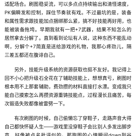
适配场合。刷图稳妥流，可以多点点持续输出和清怪速度，
PK偏瞬发和控制，踩住节奏就有戏。不过最坑的是，装备
和属性需求跟技能加点捆绑那么紧，搞不好技能再好用，也
能被装备拖垮。早期我就有一把+7武器，结果不知怎么的
居然拿去分解了。直到看到论坛有人说，这种东西不能乱动
啊，分解个+7简直是送给游戏的礼物，我那心疼劲儿，隔
三差五都还在腹诽自己。
另外，技能升级系统的资源获取也挺不友好。我记得上
回不小心把升级石全花在了辅助技能上，想想真亏，刷图时
根本用不上那套辅助，费劲攒的材料直接打水漂。变成我只
能自己摸索怎么再攒资源重铸技能点，过程漫长且痛苦，每
次锻造失败都像被雷劈一下。
有次刷图的时候，自己偷懒忘了穿鞋子，走路声音大得
自己都快怀疑人生——游戏里没穿鞋子会比别人多发出脚步
声，好像被点名批评似的。那跑图的心情瞬间down到谷