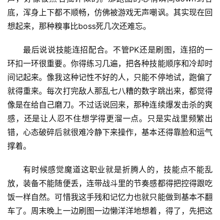
底，浑身上下都不顺畅，仿佛被游戏无声嘲讽。其实现在回
想起来，那种糗事比boss死几次还难忘。
最后说说技能连招配合。不管PK还是刷图，连招的一
环扣一环很重要。你得练习几遍，把各种技能顺序和冷却时
间记起来。像我这种记性不好的人，只能不停地试，跑偏了
就得重来。每次打完敌人那乱七八糟的数字跳出来，都觉得
像是在给自己磨刀。不过话说回来，那种连续爆发击杀的爽
感，还是让人忍不住想学得更溜一点。只是实战里频繁出
错，心态破碎后就很难冷静下来操作，基本还得靠脸和运气
撑着。
有时候感觉魔道这职业就是折腾人的，技能点不能乱
放，装备不能随便丢，连带战斗里的节奏感都得把控得跟吃
饭一样自然。可惜我这手残和记忆力也就只能做到基本不翻
车了。周末晚上一边刷图一边懒洋洋地想着，得了，先把这