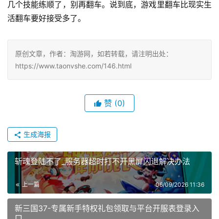
几个技能练顺了，别再翻车。说到底，游戏里翻车比现实生
活翻车要好接受多了。
原创文章，作者：淘游网，如若转载，请注明出处：
https://www.taonvshe.com/146.html
赞
(0)
生成海报
斩魂登陆不了_服务器超时打不开黑屏闪退解决办法
上一篇
06/09/2026 11:36
新三国37-专属新手特权礼包领取与平台开服表登录入
口