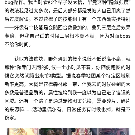
bug操作。我当时看那个帖子没太信，毕竟这种”隐藏强度”
的说法我见过太多次，最后大部分都是发帖人自己用爽了然
后过度解读。不过花楹子的技能组里有一个东西确实挺特别
——好像有个技能是会随回合数叠加的，叠到三层之后效果
翻倍，但我自己试的时候三层根本叠不满，因为对面boss
不给你时间。
获取方法这块，野外遇到的概率说低不低说高不高，就
那种”你专门去刷的时候一个小时见不着，你随便跑图的时
候它突然就蹦出来”的类型。据说春季地图某个特定区域刷
新率更高，大概是花楹森林那一带，但我去的时候碰到的大
多数是普通品质的，属性拉垮到我一度以为自己进了错误的
区域。还有一个路子是通过宠物图鉴兑换，需要碎片，碎片
的来源嘛……活动里偶尔有，日常任务有时候也掉，就是不
稳定。