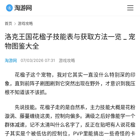
首页
游戏攻略
洛克王国花楹子技能表与获取方法一览 _ 宠
物图鉴大全
淘游网
07/03/2026 07:31
游戏攻略
花楹子这个宠物，我对它其实一直没什么特别深的印
象，直到前阵子刷图刷到它突然出现在野外，才意识到我压
根不知道该不该抓。
先说技能。花楹子走的是自然系，主力技能大概是花粉
漩涡、藤蔓缠绕这类，控制向偏多。满级之后好像能学一个
群体减速，记不太清叫什么名字了，反正在贴吧有人说花楹
子其实是个被低估的控制位，PVP里能搞出一些奇怪的卡