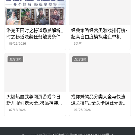
洛克王国时之秘道场景解析_
经典策略经营类游戏排行榜-
时之秘道隐藏任务触发条件
超高自由度模拟建造单机大
作
06/26/2026
5天前
游戏攻略
游戏攻略
火爆热血武尊网页游戏今日
找你妹物品分类大全与快速
新开服列表大全_极品神装掉
通关技巧_全关卡隐藏元素图
落出处汇总
鉴
07/12/2026
07/26/2026