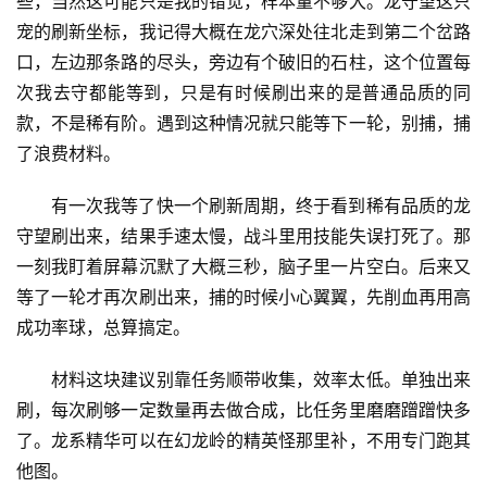
些，当然这可能只是我的错觉，样本量不够大。龙守望这只
宠的刷新坐标，我记得大概在龙穴深处往北走到第二个岔路
口，左边那条路的尽头，旁边有个破旧的石柱，这个位置每
次我去守都能等到，只是有时候刷出来的是普通品质的同
款，不是稀有阶。遇到这种情况就只能等下一轮，别捕，捕
了浪费材料。
有一次我等了快一个刷新周期，终于看到稀有品质的龙
守望刷出来，结果手速太慢，战斗里用技能失误打死了。那
一刻我盯着屏幕沉默了大概三秒，脑子里一片空白。后来又
等了一轮才再次刷出来，捕的时候小心翼翼，先削血再用高
成功率球，总算搞定。
材料这块建议别靠任务顺带收集，效率太低。单独出来
刷，每次刷够一定数量再去做合成，比任务里磨磨蹭蹭快多
了。龙系精华可以在幻龙岭的精英怪那里补，不用专门跑其
他图。