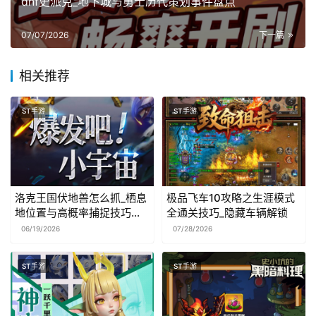
dnf史派克_地下城与勇士历代策划事件盘点
07/07/2026
下一篇
相关推荐
ST手游
ST手游
洛克王国伏地兽怎么抓_栖息
极品飞车10攻略之生涯模式
地位置与高概率捕捉技巧分
全通关技巧_隐藏车辆解锁
享
06/19/2026
07/28/2026
ST手游
ST手游