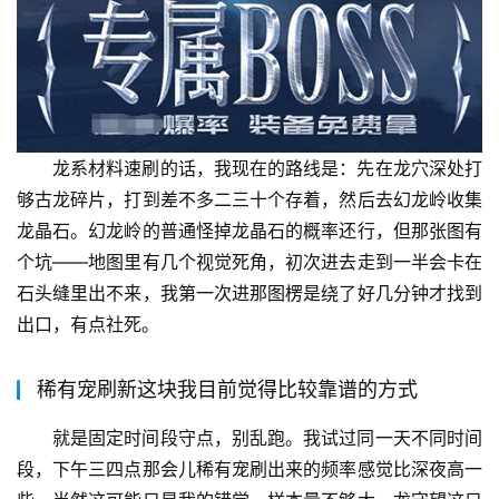
龙系材料速刷的话，我现在的路线是：先在龙穴深处打
够古龙碎片，打到差不多二三十个存着，然后去幻龙岭收集
龙晶石。幻龙岭的普通怪掉龙晶石的概率还行，但那张图有
个坑——地图里有几个视觉死角，初次进去走到一半会卡在
石头缝里出不来，我第一次进那图楞是绕了好几分钟才找到
出口，有点社死。
稀有宠刷新这块我目前觉得比较靠谱的方式
就是固定时间段守点，别乱跑。我试过同一天不同时间
段，下午三四点那会儿稀有宠刷出来的频率感觉比深夜高一