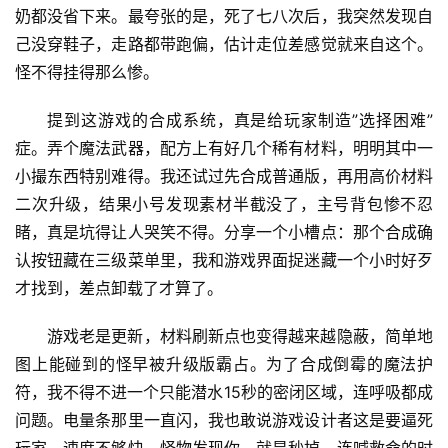
奶都没省下来。最夸张的是，死了七八次后，我突然发现自
己没穿鞋子，走路都带跑偏，估计走位差感觉就来自这个。
怪不得挂得那么惨。
提到这游戏的合成系统，真是给玩家制造”选择困难”
症。弄个魔法武器，配方上有好几个稀有材料，明明其中一
小撮东西特别难得。我还试过先合成普通版，再用高价材料
二次升级，结果小号发现素材半截没了，主号背包惨不忍
睹，真是坑得让人哭笑不得。分享一个小槽点：那个合成确
认按钮藏在三级菜单里，我和游戏界面捉迷藏一个小时好歹
才找到，差点卸载了才算了。
游戏老是更新，材料刷新点也变得越来越隐蔽，简单地
图上能碰到的怪早被升级版霸占。为了合成倒霉的魔法护
符，我不得不进一个只能潜水15秒的密闭区域，连呼吸都成
问题。电量条那里一直闪，我也敢说游戏设计者这是要逼死