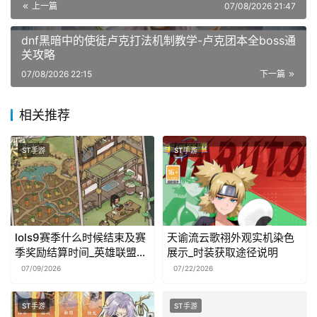
上一篇
07/08/2026 21:47
dnf黑暗中的使徒卢克打法机制教学-卢克团本全boss通
关攻略
07/08/2026 22:15
下一篇
相关推荐
ST手游
ST手游
lols9赛季什么时候结束及赛
天谕流云歌祤外观实机染色
季奖励结算时间_英雄联盟资
展示_时装获取途径说明
讯
07/09/2026
07/22/2026
ST手游
ST手游