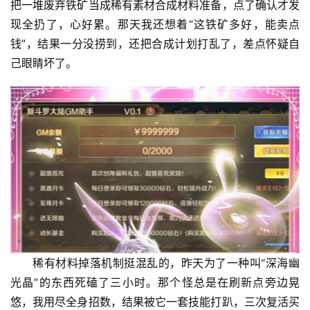
把一堆废弃铁矿当成稀有素材合成材料准备，点了确认才发
现全扔了，心好累。那天我还想着“这铁矿多好，能卖点
钱”，结果一分没捞到，还把合成计划打乱了，差点怀疑自
己眼睛坏了。
稀有材料掉落机制挺混乱的，昨天为了一种叫“深海幽
光晶”的东西死磕了三小时。那个怪总是在刷新点旁边晃
悠，我用尽全身招数，结果被它一套技能打趴，三次复活买