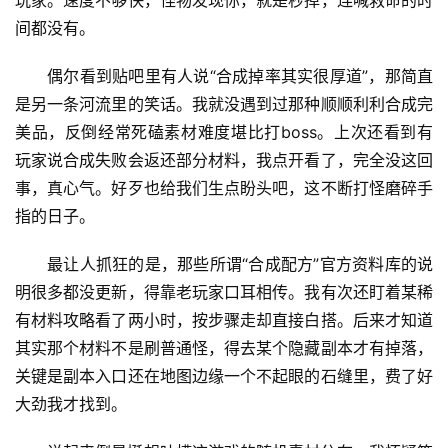
玩家。速度不够快，怪物发现你，就是秒掉，连喊救命的时
间都没有。
偶尔看到贴吧里有人说“合成掉率其实很厚道”，那简直
是另一条河流里的笑话。我就没遇到过那种顺顺利利合成完
美品，反倒经常死磕素材难度堪比打boss。上次还看到有
玩家说合成失败会返还部分材料，我点开看了，完全没这回
事，真心气。好歹也给我们生点盼头吧，这不断打怪磨碎手
指的日子。
最让人抓狂的是，那些所谓“合成配方”官方资料库的说
明很多都没更新，得靠老玩家口耳相传。我有次还盯着某稀
有材料攻略看了两小时，按步骤走却直接白搭。后来才知道
其实那个材料不是刷普通怪，得去某个隐藏副本才有掉落，
关键是副本入口还在地图边缘一个不起眼的石缝里，费了好
大劲我才找到。