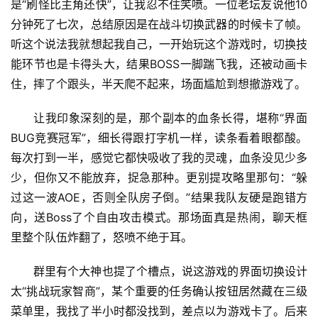
是“刷怪比主角还快”，让我忍不住笑喷。一位老坛友说他10
分钟死了七次，总结原因是在战斗切换武器的时候卡了帧。
听这个说法我就想起我自己，一开始玩这个游戏时，切换技
能环节也是卡得头大，结果BOSS一脚踹飞我，还被动画卡
住，摔了个跟头，半天爬不起来，场面尴尬到想撤游戏了。
让我印象深刻的是，那个副本的血条长得，堪称“界面
BUG竞赛冠军”，细长得跟打字机一样，读条看着眼都酸。
每次打到一半，感觉它都快吸收了我的灵魂，血条没见少多
少，但你又不能放弃，捉急那种。更别提攻略里那句：“躲
过这一波AOE，否则全队房子倒。”结果我队友硬是跑错方
向，送Boss了个自由攻击模式。那场面真是热闹，聊天框
里整个队伍炸翻了，怒喷不绝于耳。
群里有个大神也提了个槽点，说这游戏的界面切换设计
太“挑战玩家智商”，某个重要的任务确认按钮居然藏在三级
菜单里，我找了半小时都没找到，差点以为游戏卡了。后来