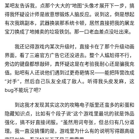
某吧友告诉我，点那个大大的“地图”头像才展开下一步，搞
得我怀疑设计师是故意想锻炼人脑反应。说到这，倒是想起
有次我跳副本，武器换装那系统卡顿，居然直接把我的屠龙
宝刀换成了地摊卖的垃圾铁剑。那一口老血差点没吐出来。
我还记得游戏内某次升级时，直接卡在了那个升级动画
界面，看了三遍官方广告它还没进去。整个人尴尬得不行，
旁边的键盘都想敲碎，真怀疑这是在考验我耐心还是骗我充
值。贴吧有人还说他们遇到过更奇葩情况——能把阵营改成
“对手”，然后自己队友全成了敌人。听得我头皮发麻，这
bug不能玩了吧？
到这我才发现其实这次的攻略电子版里还蛮多的彩蛋和
隐藏知识点，比如有个段子说“这个游戏里最坑的就是饰品
强化，搞不好直接闭服。”虽然用词夸张，但总归有几分道
理。我一直没搞懂的是，游戏里为什么有的说明写得跟高级