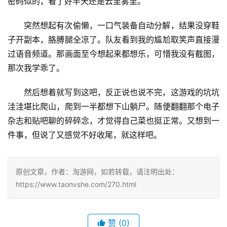
密码似的，看了好半天还是云里雾里。
突然想起有次偷懒，一口气装备自动分解，结果没穿鞋
子开副本，胳膊腿全凉了。队友看到我的尴尬取笑声直接漫
过语音频道。那画面至今想起来都想乐，可惜我没有截图，
那次我学乖了。
然后想着就写到这吧，反正说也说不完，这游戏的坑坑
洼洼堪比爬山，爬到一半都想下山躺尸。随便翻翻那个电子
杂志和贴吧聊的碎碎念，才觉得自己菜也挺正常。又想到一
件事，但说了又感觉不好收尾，就这样吧。
原创文章，作者：淘游网，如若转载，请注明出处：
https://www.taonvshe.com/270.html
赞
(0)