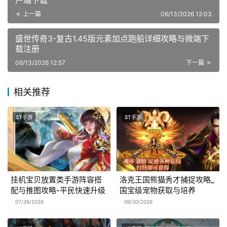
上一篇
06/13/2026 12:03
盛世传奇3-复古1.45版元素加点跑船详细攻略与微端下
载注册
06/13/2026 12:57
下一篇
相关推荐
ST手游
ST手游
挂机宝贝放置类手游阵容搭
洛克王国熊猫秀才捕捉攻略_
配与推图攻略-平民快速升级
国宝级宠物获取与培养
07/26/2026
06/30/2026