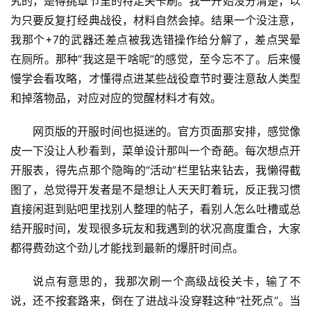
究的，是得挑章节里的特定关卡刷。我一开始没分清楚，以
为只要反复打经典战役，材料自然会掉。结果一个没注意，
我那个+7的武器还差点被我选错操作给分解了，差点哭晕
在厕所。那种“我这是干啥呢”的感觉，至今忘不了。后来慢
慢学会看攻略，才懂得点进某些战役章节时要注意敌人类型
和掉落物品，对应对应的觉醒材料才有效。
网页版的开服时间也挺迷的。官方页面那安排，感觉像
皮一下没让人秒看到，菜单设计那叫一个奇葩。每次想点开
开服表，得先点那个隐晦的“活动”栏里钻来钻去，我懒得截
图了，总觉得开发者是不是想让人天天盯着玩，反正我习惯
直接闲逛到贴吧里找别人整理的帖子，看别人怎么吐槽或总
结开服时间，发现很多玩友和我遇到的状况高度重合，大家
都得费劲这个劲儿才能找到最新的爆肝时间点。
说点有意思的，我那次刷一个高级战役关卡，输了不
说，还不按套路来，倒在了进战斗没穿鞋这种“社死点”。当