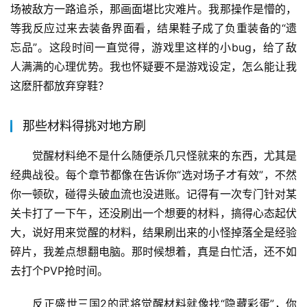
场被敌方一路追杀，那画面堪比灾难片。我那操作是懵的，
等我反应过来去装备界面看，结果鞋子成了负重装备的“遗
忘品”。这段时间一直觉得，游戏里这样的小bug，给了敌
人满满的心理优势。我也怀疑要不是游戏设定，怎么能让我
这麽肝都放弃穿鞋？
那些材料得挑对地方刷
觉醒材料绝不是什么随便杀几只怪就来的东西，尤其是
经典战役。每个章节都像在告诉你“选对场子才有效”，不然
你一顿砍，碰得头破血流也没进账。记得有一次专门针对某
关卡打了一下午，还没刷出一个想要的材料，搞得心态起伏
大，说好用来觉醒的材料，结果刷出来的小怪掉落全是经验
碎片，我差点想翻电脑。那时候想着，真是白忙活，还不如
去打个PVP抢时间。
反正盛世三国2的武将觉醒材料就像找“隐藏彩蛋”，你