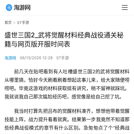
首页
ST手游
盛世三国2_武将觉醒材料经典战役通关秘
籍与网页版开服时间表
淘游网
06/13/2026 12:28
ST手游
前几天在贴吧看到有人吐槽盛世三国2的武将觉醒材料
从哪里搞，恰好今天刷着刷着想起这事儿来，给大家随便唠
唠吧。毕竟这游戏的材料获取挺有讲究，稍不留神就踩坑。
我就说我自己那次尴尬经历吧，感觉像是给自己挖了坑。
我当时打算先把吕布的觉醒材料凑齐，想想他带着觉醒
技能上阵，战力提升看着就爽。结果第一步我竟然不知道那
些经典战役模式的章节有什么区别。急匆匆点了个“经典战