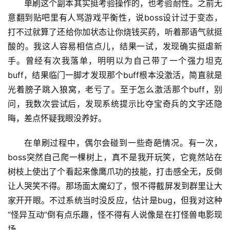
单刷这个副本其实挺考验操作的，也考验耐性。之前无
意翻到贴吧里有人骂游戏平衡性，说boss设计过于变态，
打不过就算了还给你加状态让你烧钱买药，听着那语气就挺
酸的。我这人容易相信点儿，结果一试，发现确实挺虐新
手。曾经有次我落单，明明以为自己带了一个强力坦克
buff，结果临门一脚才发现那个buff根本没激活，简直就是
光着膀子跳入狼窝，老亏了。至于怎么激活那个buff，别
问，我数次尝试后，发现系统提示比夺宝奇兵的文字还隐
晦，差点怀疑我眼没养好。
在单刷过程中，偶尔会碰到一些奇葩情况。有一次，
boss突然自己爬一棵树上，真不是我开玩笑，它竟然站在
树枝上使出了个看起来像鹰爪功的技能，打击感全无，反倒
让人哭笑不得。那场面太魔幻了，恨不得截屏发到群里让大
家开开眼。不过系统当时没反应，估计是bug，但我对这种
“怪异互动”倒有点乐趣，怪不得有人说像是在打怪兽电影现
场。