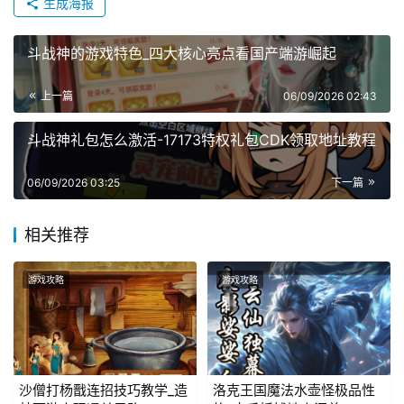
生成海报
斗战神的游戏特色_四大核心亮点看国产端游崛起
上一篇
06/09/2026 02:43
斗战神礼包怎么激活-17173特权礼包CDK领取地址教程
06/09/2026 03:25
下一篇
相关推荐
游戏攻略
游戏攻略
沙僧打杨戬连招技巧教学_造
洛克王国魔法水壶怪极品性