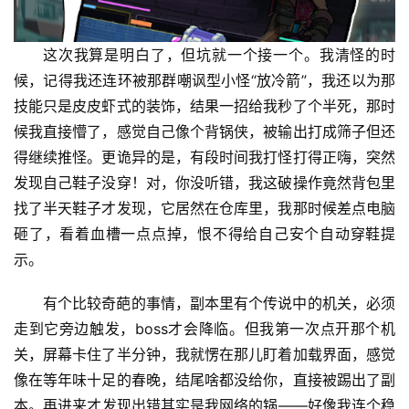
这次我算是明白了，但坑就一个接一个。我清怪的时
候，记得我还连环被那群嘲讽型小怪“放冷箭”，我还以为那
技能只是皮皮虾式的装饰，结果一招给我秒了个半死，那时
候我直接懵了，感觉自己像个背锅侠，被输出打成筛子但还
得继续推怪。更诡异的是，有段时间我打怪打得正嗨，突然
发现自己鞋子没穿！对，你没听错，我这破操作竟然背包里
找了半天鞋子才发现，它居然在仓库里，我那时候差点电脑
砸了，看着血槽一点点掉，恨不得给自己安个自动穿鞋提
示。
有个比较奇葩的事情，副本里有个传说中的机关，必须
走到它旁边触发，boss才会降临。但我第一次点开那个机
关，屏幕卡住了半分钟，我就愣在那儿盯着加载界面，感觉
像在等年味十足的春晚，结尾啥都没给你，直接被踢出了副
本。再进来才发现出错其实是我网络的锅——好像我连个稳