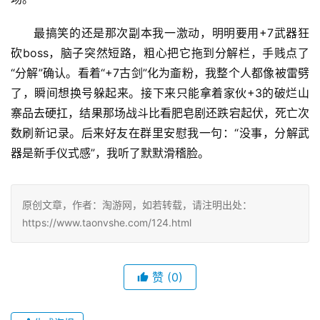
最搞笑的还是那次副本我一激动，明明要用+7武器狂
砍boss，脑子突然短路，粗心把它拖到分解栏，手贱点了
“分解”确认。看着“+7古剑”化为齑粉，我整个人都像被雷劈
了，瞬间想换号躲起来。接下来只能拿着家伙+3的破烂山
寨品去硬扛，结果那场战斗比看肥皂剧还跌宕起伏，死亡次
数刷新记录。后来好友在群里安慰我一句：“没事，分解武
器是新手仪式感”，我听了默默滑稽脸。
原创文章，作者：淘游网，如若转载，请注明出处：
https://www.taonvshe.com/124.html
赞
(0)