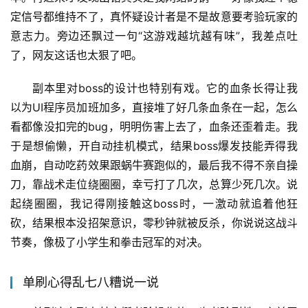
定信号都维持不了，真怀疑设计者是不是故意要考验玩家的
意志力。旁边还飘过一句“这游戏越坑越有味”，我差点吐
了，网友这话也太狠了吧。
副本里对boss的设计也特别有戏。它的血条长得让我
以为UI程序员加班加多，直接堆了好几条血条在一起，怎么
看都像没扣完的bug，明明伤害上去了，血条还歪着走。我
于是想偷懒，开自动挂机模式，结果boss爆发技能弄得我
血崩，自动吃药效果跟蜗牛赛跑似的，最后我不得不亲自操
刀，靠战术走位绕圈圈，幸亏打了几次，总算少死几次。说
起绕圈圈，我记得刚接触这boss时，一激动就追着他狂
砍，结果根本没招架意识，零秒钟就被反杀，你说说这战斗
节奏，像极了小学生和拳击冠军的对决。
单刷心得乱七八糟说一说