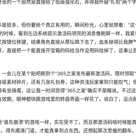
张的一个居然是直接给了低级强化石，弄得我怀疑“礼包”两个
多是挺多，但你要抢个真正有用的，瞬间秒光，心里就想着：“这
戏的时候，看到左边系统提示激活码领完的消息像刷屏一样，我紧
又按错位移键，结果角色直接从祭坛跳下去了，血条掉得比我脾
好，直接把一个能直接开宝箱的码给当作没用码挂掉了，这事让
一会儿在某个贴吧刷到个“365之家发布最新激活码，限时领取
等级素材碎片，还有几张礼包券，这种资浅玩家拿到只能叹气；
有坐骑蛋，这让我一时间觉得“365之家”确实不是瞎说。不过
有效期，眼神都快跟游戏里的转盘界面一样花了。说白了，没点
“谁先崩溃”的游戏一样，实在受不了。而且那激活码啥时候能
集，得先摸清门道，才能真拿到点东西。还想起那次悲催的翻车