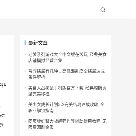
最新文章
老爹系列游戏大全中文版在线玩_经典美食
店铺模拟经营合集
羞辱结局有几种 _ 高低混乱度全结局达成
条件解析
中招
美食大战老鼠手机版官方下载-经典塔防页
游完美移植
美少女成长计划5.2完美结局达成攻略_全
按
职业解锁指南
我怀
网页版红警大战超强作弊辅助使用教程_无
登
限资源刷金币