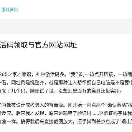
游戏资讯
激活码领取与官方网站网址
365之家才靠谱，礼包激活码多。”我当时一边点开链接，一边嘀
一看，网址倒是挺整齐，就是那种让人想怀疑自己电脑是不是要
真领了几个码，顺便试了试，没想到里面有的道具还挺实用。
直像被设计成考验人的智商版。刚开始一直点那个“确认激活”
没反应。后来我才发现，原来是输错了验证码……这验证码字体
盲盒一样。搞得我后来直接截图放大，还手抖到差点点成了“退出