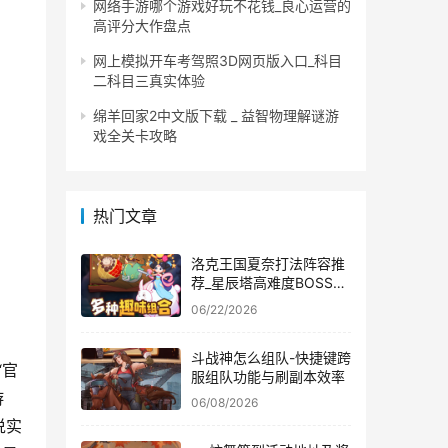
网络手游哪个游戏好玩不花钱_良心运营的
高评分大作盘点
网上模拟开车考驾照3D网页版入口_科目
二科目三真实体验
绵羊回家2中文版下载 _ 益智物理解谜游
戏全关卡攻略
热门文章
洛克王国夏奈打法阵容推
荐_星辰塔高难度BOSS通
关教学
06/22/2026
斗战神怎么组队-快捷键跨
“官
服组队功能与刷副本效率
游
06/08/2026
说实