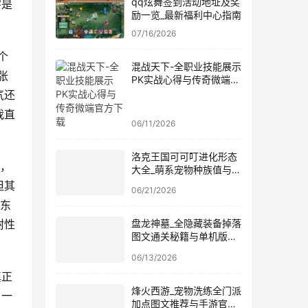
qq炫舞签到活动地址及奖
字是
励一览_最新福利中心指南
07/16/2026
个
混战天下-全职业技能展示
张
PK实战心得与传奇微端官
方下载
气还
我直
06/11/2026
洛克王国可可叮进化形态
”，
大全_萌系宠物种族值与配
招
但其
06/21/2026
这东
耐性
盘龙神墓_全隐藏装备掉落
图文通关秘籍与单机版免
安装极速下载
06/13/2026
真正
烽火西游_宠物洗练全门派
，一
加点图文推荐与手游官网