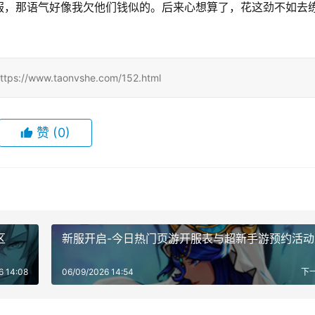
服，那语气好像我欠他们钱似的。后来心想算了，花这劲不如去
w.taonvshe.com/152.html
赞
(0)
区
新服开启-今日热门页游开服表与超新手游预约活动
6 14:08
06/09/2026 14:54
下