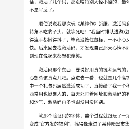
话，激活了几个码，都没啥特别大惊小怪的，最夸
不是写反了。
顺便说说我那次玩《某神作》新服，激活码
转角不吃豹子头，就等死吧！”我当时排队进游
得连手都懒得抖了，毕竟没按住鼠标，一不小心
快。后来回去找激活码，才发现自己那天心情不
到现在说起来都想犯傻笑。
激活码那个东西，要说好用真的挺考运气的，
心想总该真点儿吧。点进去一看，也就是几个高
中一个礼包码居然激活成功了，直接给了我一个稀
西常用也挺累人的，每天死盯着网址和激活码的
和运气，激活码再多也跟没用没区别。
就那个验证码的字体，整个过程就跟玩了一场
变成“官方发的福利”，搞得像走进了某种暗黑市