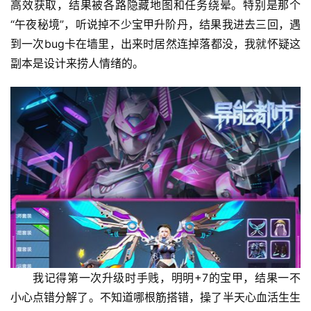
高效获取，结果被各路隐藏地图和任务绕晕。特别是那个
“午夜秘境”，听说掉不少宝甲升阶丹，结果我进去三回，遇
到一次bug卡在墙里，出来时居然连掉落都没，我就怀疑这
副本是设计来捞人情绪的。
我记得第一次升级时手贱，明明+7的宝甲，结果一不
小心点错分解了。不知道哪根筋搭错，操了半天心血活生生