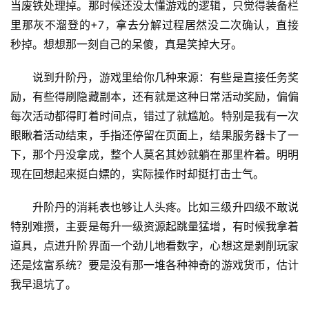
当废铁处理掉。那时候还没太懂游戏的逻辑，只觉得装备栏
里那灰不溜登的+7，拿去分解过程居然没二次确认，直接
秒掉。想想那一刻自己的呆傻，真是笑掉大牙。
说到升阶丹，游戏里给你几种来源：有些是直接任务奖
励，有些得刷隐藏副本，还有就是这种日常活动奖励，偏偏
每次活动都得盯着时间点，错过了就尴尬。特别是我有一次
眼瞅着活动结束，手指还停留在页面上，结果服务器卡了一
下，那个丹没拿成，整个人莫名其妙就躺在那里杵着。明明
现在回想起来挺白嫖的，实际操作时却挺打击士气。
升阶丹的消耗表也够让人头疼。比如三级升四级不敢说
特别难攒，主要是每升一级资源起跳量猛增，有时候我拿着
道具，点进升阶界面一个劲儿地看数字，心想这是剥削玩家
还是炫富系统？要是没有那一堆各种神奇的游戏货币，估计
我早退坑了。