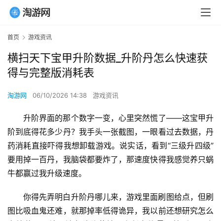
首页
游戏资讯
横扫天下宝甲升阶数据_升阶丹怎么快速获
得与完整版消耗表
淘游网
06/10/2026 14:38
游戏资讯
升阶界面的那个数字一变，心里突然慌了——这宝甲升
阶到底得花多少丹？我手头一张截图，一眼看过去数据，丹
药消耗直接吓得我想卸载游戏。说实话，看到“三级升四级”
要用掉一百丹，我脑袋都要炸了，那速度快得我感觉养只蜗
牛都赢过我升级速度。
你得先弄明白升阶丹哪儿来，游戏里面刷图给点，但刷
图比吸血鬼还难，就那掉率低得诡异，我以前还想研究怎么