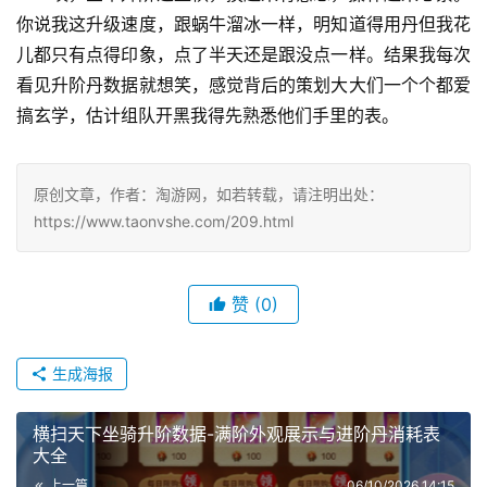
你说我这升级速度，跟蜗牛溜冰一样，明知道得用丹但我花
儿都只有点得印象，点了半天还是跟没点一样。结果我每次
看见升阶丹数据就想笑，感觉背后的策划大大们一个个都爱
搞玄学，估计组队开黑我得先熟悉他们手里的表。
原创文章，作者：淘游网，如若转载，请注明出处：
https://www.taonvshe.com/209.html
赞
(0)
生成海报
横扫天下坐骑升阶数据-满阶外观展示与进阶丹消耗表
大全
上一篇
06/10/2026 14:15