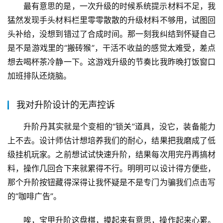
最有意思的是，一次升级的时候系统提示材料不足，我
猛然发现手头材料栏里零零散散的升级材料不够用，试图回
头补给，没想到错过了合成时间。那一刻我纠结到怀疑自己
是不是游戏里的“搬砖猴”，干活不收益的感觉太难受，差点
想去喝杯茶冷静一下。这游戏升级的节奏比我昨晚打饭窗口
加班排队还烧脑。
我对升阶设计的无声控诉
升阶丹其实就是个变相的“锁关”道具，没它，装备能力
上不去。设计师估计想培养我们的耐心，结果把我磨成了低
级挂机玩家。之前想试试快速升阶，结果每次用完丹再搞材
料，操作几回合下来就累得不行。明明可以设计得方便些，
那个升阶按钮藏得深得让我怀疑是不是专门为骗我们点击写
的“咖啡广告”。
唉，宝甲升阶这盘棋，摸起来有意思，操作起来心累。