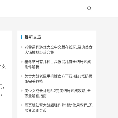
最新文章
老爹系列游戏大全中文版在线玩_经典美食
店铺模拟经营合集
羞辱结局有几种 _ 高低混乱度全结局达成
个支
条件解析
美食大战老鼠手机版官方下载-经典塔防页
游完美移植
门，
美少女成长计划5.2完美结局达成攻略_全
钟，
职业解锁指南
网页版红警大战超强作弊辅助使用教程_无
限资源刷金币