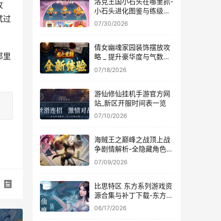
洛克王国小石头在哪里抓-
攻
小石头进化图鉴与练级路
试过
线
07/30/2026
倩女幽魂家园装饰摆放攻
那里
略 _ 提升豪华度与气数技
巧
07/18/2026
游仙修仙挂机手游官方网
站_新区开服时间表一览
07/10/2026
海贼王之巅峰之战顶上战
争剧情解析-全隐藏角色出
招表
07/09/2026
比思特区 东方系列游戏资
源合集与补丁下载-东方
Project
06/17/2026