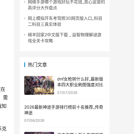
网络手游哪个游戏好玩不花钱_良心运营的
高评分大作盘点
网上模拟开车考驾照3D网页版入口_科目
二科目三真实体验
绵羊回家2中文版下载 _ 益智物理解谜游
戏全关卡攻略
热门文章
dnf女枪转什么好_最新版
本四大职业刷图强度对比
藏在
07/07/2026
，需
我知
2026最新神途手游排行榜前十名推荐_传奇
神途
07/06/2026
系克