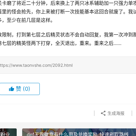
关卡磨了将近二十分钟，后来换上了两只冰系辅助加一只强力单
道里的怪会抢先，你上来被打断一次技能基本这回合就废了。我
多，至少在前几层是这样。
数限制，打到第七层之后精灵状态不会自动回复，我第一次冲到
第七层的精英怪两下打穿，全灭退出，重来。重来之后……
w.taonvshe.com/2092.html
赞
(0)
生成海报
副职业
dnf天界徽章有什么用及兑换奖励_快速刷取路线