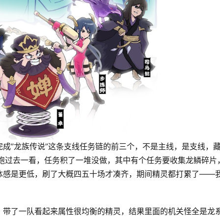
成”龙族传说”这条支线任务链的前三个，不是主线，是支线，
。跑过去一看，任务积了一堆没做，其中有个任务要收集龙鳞碎片
体感是更低，刷了大概四五十场才凑齐，期间精灵都打累了——
：带了一队看起来属性很均衡的精灵，结果里面的机关怪全是龙