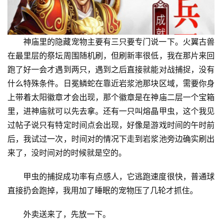
神庙里的隐藏宠物主要有三只要专门说一下。火翼古兽
在最里层的祭坛周围随机刷，但刷新率很低，我在那片来回
跑了好一会才遇到两只，遇到之后直接就能对战捕捉，没有
什么特殊条件。日冕鳞蛇在靠近岩浆池那块区域，需要你身
上带着太阳徽章才会出现，那个徽章是在神庙二层一个宝箱
里，进神庙就可以先去拿。还有一只叫熔晶甲虫，这个我见
过帖子说只有特定时间点会出现，好像是游戏时间的午时前
后，我试过一次，时间对的情况下走到岩浆池旁边确实刷出
来了，没时间对的时候就是空的。
甲虫的捕捉成功率有点感人，它逃跑速度很快，普通球
直接扔会跑掉，我用加了睡眠的宠物压了几轮才抓住。
外卖送来了，先放一下。