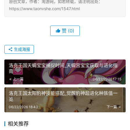
原创文章，作者：淘游网，如若转载，请注明出处：
https://www.taonvshe.com/1547.html
赞
(0)
生成海报
洛克王国天蝎宝宝捕捉时间_天蝎宫宝宝获取与进化指
南
上一篇
06/22/2026 17:15
洛克王国太阳豹神技能搭配_觉醒豹神超进化种族值一
览
06/22/2026 18:43
下一篇
相关推荐