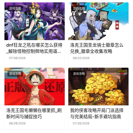
游戏攻略
游戏攻略
dnf狂龙之吼在哪买怎么获得
洛克王国圣龙骑士徽章怎么
_解除怪物控制倒地实用道具
兑换_徽章全收集攻略
解析
07/08/2026
06/22/2026
游戏攻略
游戏攻略
洛克王国毛懒懒在哪里抓_刷
我的侠客攻略开局门派选择
新时间与捕捉技巧
与完美结局-新手避坑指南
06/28/2026
07/26/2026