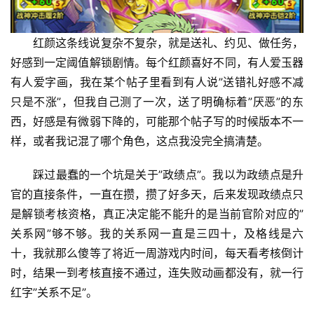
红颜这条线说复杂不复杂，就是送礼、约见、做任务，
好感到一定阈值解锁剧情。每个红颜喜好不同，有人爱玉器
有人爱字画，我在某个帖子里看到有人说”送错礼好感不减
只是不涨”，但我自己测了一次，送了明确标着”厌恶”的东
西，好感是有微弱下降的，可能那个帖子写的时候版本不一
样，或者我记混了哪个角色，这点我没完全搞清楚。
踩过最蠢的一个坑是关于”政绩点”。我以为政绩点是升
官的直接条件，一直在攒，攒了好多天，后来发现政绩点只
是解锁考核资格，真正决定能不能升的是当前官阶对应的”
关系网”够不够。我的关系网一直是三四十，及格线是六
十，我就那么傻等了将近一周游戏内时间，每天看考核倒计
时，结果一到考核直接不通过，连失败动画都没有，就一行
红字”关系不足”。