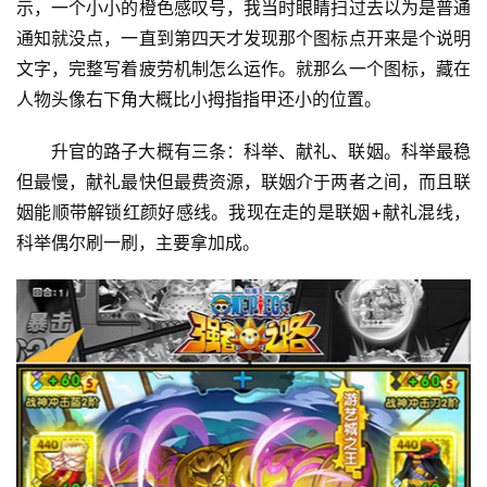
示，一个小小的橙色感叹号，我当时眼睛扫过去以为是普通
通知就没点，一直到第四天才发现那个图标点开来是个说明
文字，完整写着疲劳机制怎么运作。就那么一个图标，藏在
人物头像右下角大概比小拇指指甲还小的位置。
升官的路子大概有三条：科举、献礼、联姻。科举最稳
但最慢，献礼最快但最费资源，联姻介于两者之间，而且联
姻能顺带解锁红颜好感线。我现在走的是联姻+献礼混线，
科举偶尔刷一刷，主要拿加成。