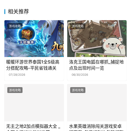
相关推荐
游戏攻略
游戏攻略
暖暖环游世界泰国1全S级高
洛克王国电狐在哪抓_捕捉地
分搭配攻略-平民省钱通关
点及出现时间一览
07/28/2026
06/30/2026
游戏攻略
游戏攻略
无主之地2加点模拟器大全 _
水果英雄消除闯关游戏安卓