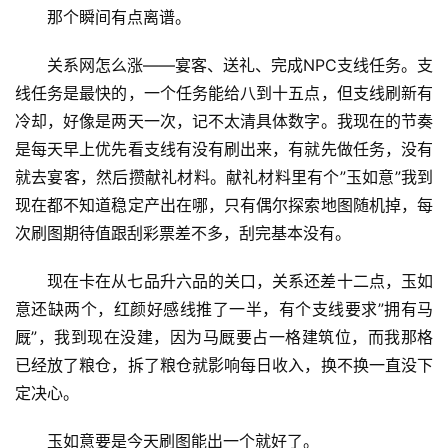
那个瞬间有点离谱。
关系网怎么涨——宴客、送礼、完成NPC支线任务。支
线任务是最快的，一个任务能给八到十五点，但支线刷新有
冷却，好像是两天一次，记不太清具体数字。我现在的节奏
是每天早上优先看支线有没有刷出来，有就先做任务，没有
就去宴客，然后攒献礼材料。献礼材料里有个”玉如意”我到
现在都不知道稳定产出在哪，只有偶尔探索地图随机掉，每
次刷图期待值跟刮彩票差不多，刮完基本没有。
现在卡在从七品升六品的关口，关系还差十二点，玉如
意还缺两个，红颜好感线推了一半，有个支线要求”拥有马
厩”，我到现在没建，因为马厩要占一格建筑位，而我那格
已经放了粮仓，拆了粮仓就影响每日收入，换不换一直没下
定决心。
玉如意要是今天刷图能出一个就好了。