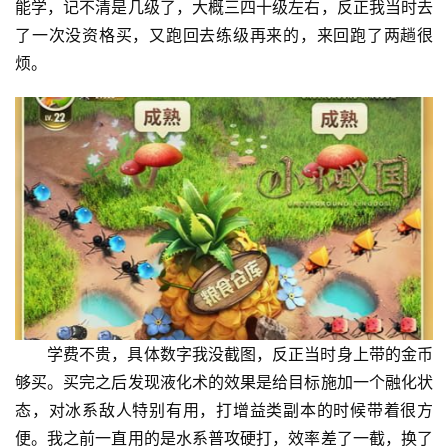
能学，记不清是几级了，大概三四十级左右，反正我当时去
了一次没资格买，又跑回去练级再来的，来回跑了两趟很
烦。
学费不贵，具体数字我没截图，反正当时身上带的金币
够买。买完之后发现液化术的效果是给目标施加一个融化状
态，对冰系敌人特别有用，打增益类副本的时候带着很方
便。我之前一直用的是水系普攻硬打，效率差了一截，换了