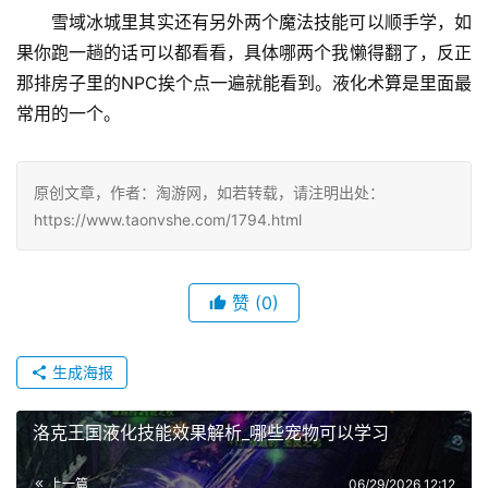
雪域冰城里其实还有另外两个魔法技能可以顺手学，如
果你跑一趟的话可以都看看，具体哪两个我懒得翻了，反正
那排房子里的NPC挨个点一遍就能看到。液化术算是里面最
常用的一个。
原创文章，作者：淘游网，如若转载，请注明出处：
https://www.taonvshe.com/1794.html
赞
(0)
生成海报
洛克王国液化技能效果解析_哪些宠物可以学习
上一篇
06/29/2026 12:12