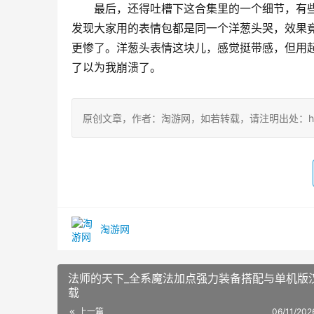
最后，还得吐槽下这合集里的一个细节，有
发现大家用的表情包都是同一个洋葱头哭，效果
更惨了。洋葱头表情这块儿，感觉挺带感，但用
了以为我崩溃了。
原创文章，作者：淘游网，如若转载，请注明出处：https://ww
淘游网
法师的天下_全系魔法加点强力装备搭配与单机版
载
上一篇
06/11/202