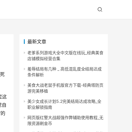
最新文章
老爹系列游戏大全中文版在线玩_经典美食
店铺模拟经营合集
羞辱结局有几种 _ 高低混乱度全结局达成
笑死
条件解析
美食大战老鼠手机版官方下载-经典塔防页
游完美移植
过这
美少女成长计划5.2完美结局达成攻略_全
觉自
职业解锁指南
”的
网页版红警大战超强作弊辅助使用教程_无
限资源刷金币