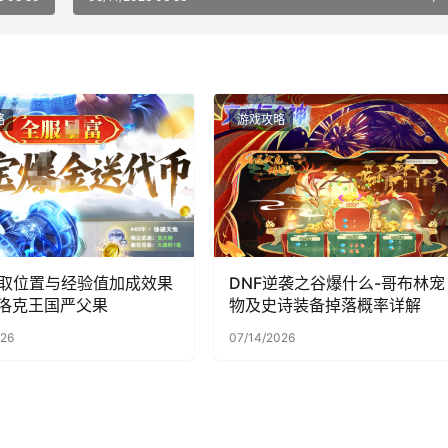
略
游戏攻略
取位置与经验值加成效果
DNF逆袭之谷爆什么-哥布林宠
_ 洛克王国严父果
物及史诗装备掉落概率详解
026
07/14/2026