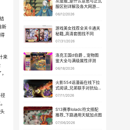
灰度服_是什么意思与正式
服区别详解及各大网游资
格申请爆料
06/12/2026
结
啥新
游戏美女找茬全关卡通关
秘籍_高清套图找不同
慢得
07/31/2026
洛克王国d伯爵 _ 宠物图
计来
鉴大全与满级属性评测
脸
06/18/2026
了，
火影554话漫画在线下拉
式阅读_兄弟联手对抗仙人
兜
路径
07/11/2026
过。
S13赛季loladc符文搭配
葱头
推荐_下路通用天赋加点图
07/06/2026