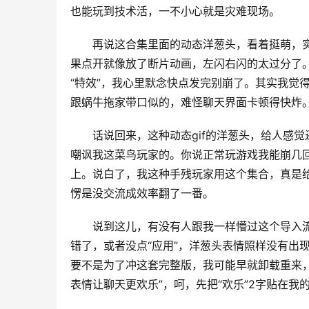
也能玩到技术活，一不小心就是灾难现场。
再说这合集里面的动态洋葱头，看着挺萌，实则
果点开就像放了断片动画，左闪右闪的太过分了
“特效”，我心里默念快点发完别崩了。其实我觉得
跟蜗牛拖家带口似的，难怪聊天界面卡顿得快炸
话说回来，这种动态gif的洋葱头，给人感
嘲讽我这菜鸟玩家的。你说正常玩游戏我能崩几回
上。说白了，我这种手残玩家用这个集合，真是
愣是没交流成效率翻了一番。
说到这儿，有没有人跟我一样懵过这个导入流
错了，或者没点“应用”，洋葱头表情照样没有出
要不是为了冲这套完整版，我可能早就卸载重来，
表情让聊天更欢乐”，呵，先把“欢乐”2字贴在我