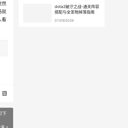
突然
dota2破泞之战-通关阵容
场就
搭配与全圣物掉落指南
人看
07/09/2026
印下
一篇