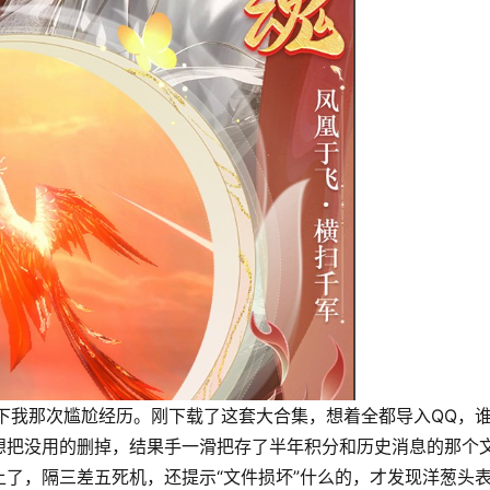
提下我那次尴尬经历。刚下载了这套大合集，想着全都导入QQ，
想把没用的删掉，结果手一滑把存了半年积分和历史消息的那个
了，隔三差五死机，还提示“文件损坏”什么的，才发现洋葱头