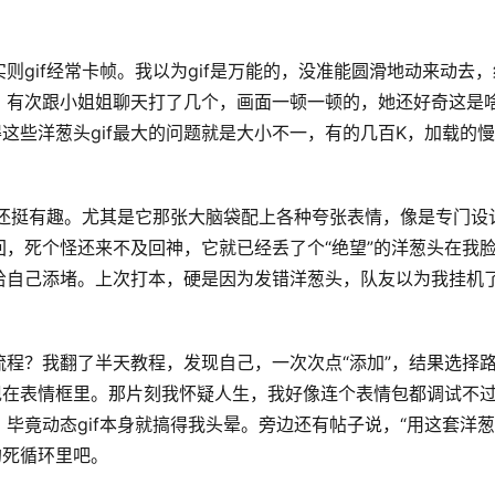
gif经常卡帧。我以为gif是万能的，没准能圆滑地动来动去，
。有次跟小姐姐聊天打了几个，画面一顿一顿的，她还好奇这是
这些洋葱头gif最大的问题就是大小不一，有的几百K，加载的
。
觉还挺有趣。尤其是它那张大脑袋配上各种夸张表情，像是专门设
，死个怪还来不及回神，它就已经丢了个“绝望”的洋葱头在我
给自己添堵。上次打本，硬是因为发错洋葱头，队友以为我挂机
程？我翻了半天教程，发现自己，一次次点“添加”，结果选择
现在表情框里。那片刻我怀疑人生，我好像连个表情包都调试不
毕竟动态gif本身就搞得我头晕。旁边还有帖子说，“用这套洋
的死循环里吧。