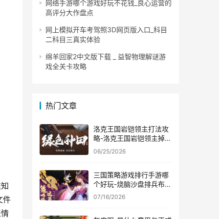
网络手游哪个游戏好玩不花钱_良心运营的
高评分大作盘点
网上模拟开车考驾照3D网页版入口_科目
二科目三真实体验
绵羊回家2中文版下载 _ 益智物理解谜游
戏全关卡攻略
热门文章
洛克王国岩铠领主打法攻
略-洛克王国岩铠领主掉落
奖励一览
06/25/2026
三国策略游戏排行手游哪
个好玩-烧脑沙盘排兵布阵
谁知
大作推荐
07/16/2026
文件
表情