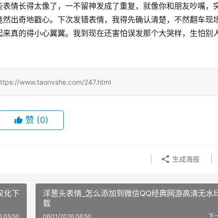
些表情长得太像了，一不留神发成了重复，就像你和朋友吵嘴，
竟然出奇地戳心。下次发错表情，我得先确认清楚，不然翻车现
起来真的得小心翼翼。我到现在还害怕误发那个大哭样，生怕别
w.taonvshe.com/247.html
赞
(0)
生成海报
汉化下
洋葱头表情_怎么添加到微信QQ经典网游高清无水
载
6 05:50
06/11/2026 06:50
下