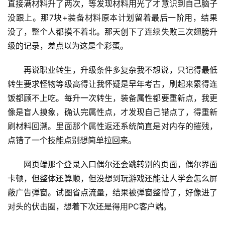
直接满材料升了两次，等发现材料用光了才意识到自己脑子
没跟上。那7块+装备材料原本计划留着最后一阶用，结果
没了，整个人都摸不着北。那天创下了连续失败三次翅膀升
级的记录，差点以为这是个彩蛋。
再说职业转生，升级条件多复杂我不想说，只记得最低
转生要求怪物等级高得让我怀疑是早年考古，刷起来累得连
饭都顾不上吃。每升一次转生，装备属性都要重新点，我更
像是盲人摸象，确认完属性点，才发现自己错点了，得重新
刷材料回溯。里面那个属性返还系统简直是对内存的摧残，
点错了一个技能点别想简单拉回来。
网页端那个登录入口偶尔还会跳转别的页面，偶尔界面
卡顿，但整体还算顺，但没想到玩游戏还能让人学会怎么屏
蔽广告弹窗。试图省点流量，结果被弹窗整懵了，好像进了
对头的伏击圈，想着下次还是得用PC客户端。