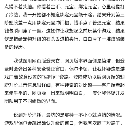
点摸不着头脑。你看着金币、元宝、绑定元宝，心里就像打
了冷战，我一开始都不知道绑定元宝能干啥，结果升到第三
阶翅膀差一点用绑定元宝冲门槛，错手点了普通元宝，结果
钱包瞬间瘦了一圈。这操作让我想起之前玩某个游戏，结果
愣是把给宠物升级的石头丢进拍卖行，白白亏了一堆炫酷装
备的经历。
我试图用网页版登录它，网页版本界面倒是简洁，但登
录时会弹出各种安全验证窗口，偶尔卡顿，让我怀疑这是游
戏厂商故意设置的“买时间”套路。登陆成功以后网页端的翅
膀升阶显示信息很详细，有种神奇的对比感——客户端看起
来傻乎乎的，网页版一出来就明明白白，一度让我怀疑开发
团队用了不同组做的界面。
说到升阶消耗，最坑的是那种一不小心就点错的情况。
游戏里偶尔会跳出确认升级的窗口，但我有次脑子短路了，