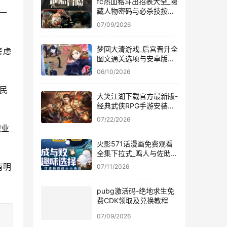
fc热血格斗出招表大全_隐
藏人物密码与必杀技按键
一
教学
07/09/2026
梦回大清游戏_后宫晋升全
考虑
图文通关选项与安卓版免
费下载
06/10/2026
平民
大笑江湖下载官方最新版-
经典武侠RPG手游安装包
获取
07/22/2026
职业
火影571话漫画免费观看
全集下拉式_鸣人与佐助的
共鸣
有明
07/11/2026
pubg激活码-绝地求生免
费CDK领取及兑换教程
07/09/2026