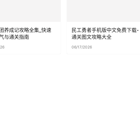
团养成记攻略全集_快速
民工勇者手机版中文免费下载-
气与通关指南
通关图文攻略大全
026
06/17/2026