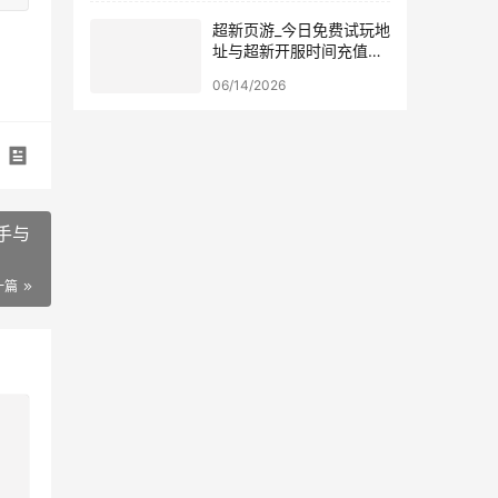
超新页游_今日免费试玩地
址与超新开服时间充值福
利大全
06/14/2026
手与
一篇