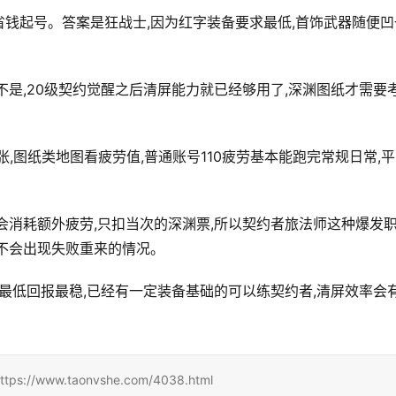
钱起号。答案是狂战士,因为红字装备要求最低,首饰武器随便凹
不是,20级契约觉醒之后清屏能力就已经够用了,深渊图纸才需要
张,图纸类地图看疲劳值,普通账号110疲劳基本能跑完常规日常,
会消耗额外疲劳,只扣当次的深渊票,所以契约者旅法师这种爆发
不会出现失败重来的情况。
本最低回报最稳,已经有一定装备基础的可以练契约者,清屏效率会
ww.taonvshe.com/4038.html