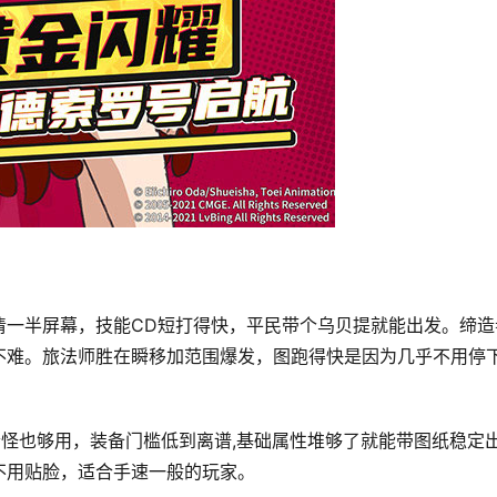
清一半屏幕，技能CD短打得快，平民带个乌贝提就能出发。缔造
不难。旅法师胜在瞬移加范围爆发，图跑得快是因为几乎不用停
怪也够用，装备门槛低到离谱,基础属性堆够了就能带图纸稳定
不用贴脸，适合手速一般的玩家。