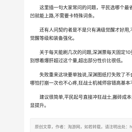
这里插一句大家常问的问题，平民选哪个最省
凹就能上路,不需要卡特殊词条。
还有人问契约者是不是只有满级觉醒才好用,
觉醒等级和装备强化。
关于每天能刷几次的问题,深渊票每天固定10
别想着爆肝超过这个量,超出部分性价比很低。
失败重来这块要单独说,深渊图纸打失败了不
哪怕打崩一次也不心疼,狂战士机械师容错高基本
建议很简单,平民起号直接冲狂战士,搬砖成
显提升。
原创文章，作者：淘游网，如若转载，请注明出处：https://w