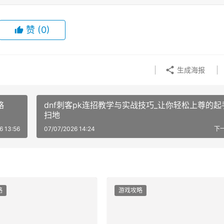
赞
(0)
生成海报
略
dnf刺客pk连招教学与实战技巧_让你轻松上尊的起
扫地
6 13:56
07/07/2026 14:24
下
略
游戏攻略