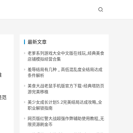
最新文章
老爹系列游戏大全中文版在线玩_经典美食
店铺模拟经营合集
羞辱结局有几种 _ 高低混乱度全结局达成
难
条件解析
美食大战老鼠手机版官方下载-经典塔防页
游完美移植
是范
美少女成长计划5.2完美结局达成攻略_全
职业解锁指南
网页版红警大战超强作弊辅助使用教程_无
限资源刷金币