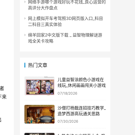
网络手游哪个游戏好玩不花钱_良心运营的
高评分大作盘点
网上模拟开车考驾照3D网页版入口_科目
二科目三真实体验
绵羊回家2中文版下载 _ 益智物理解谜游
戏全关卡攻略
热门文章
儿童益智涂颜色小游戏在
线玩_休闲画画闯关小游戏
者
07/18/2026
下来
沙僧打杨戬连招技巧教学_
造梦西游高玩通关思路
出
07/30/2026