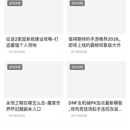
游戏攻略
游戏攻略
征途2家园系统建设攻略-打
值得期待的手游推荐2026_
造最强个人领地
即将上线的霸榜现象级大作
07/25/2026
07/18/2026
游戏攻略
游戏攻略
永恒之眼在哪怎么去-魔兽世
DNF女机械PK加点最新模板
界怀旧服副本入口
_母鸡竞技场起手连招及装备
选择
07/30/2026
07/13/2026