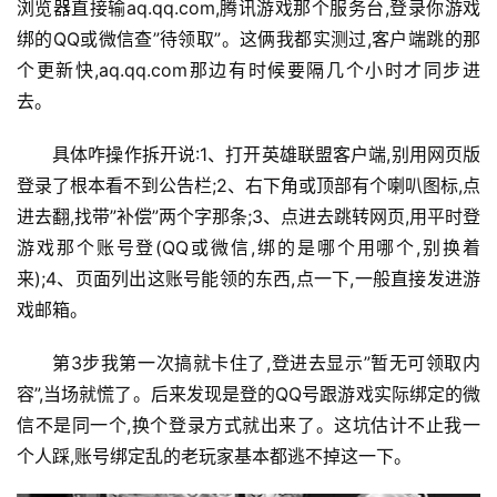
浏览器直接输aq.qq.com,腾讯游戏那个服务台,登录你游戏
绑的QQ或微信查”待领取”。这俩我都实测过,客户端跳的那
个更新快,aq.qq.com那边有时候要隔几个小时才同步进
去。
具体咋操作拆开说:1、打开英雄联盟客户端,别用网页版
登录了根本看不到公告栏;2、右下角或顶部有个喇叭图标,点
进去翻,找带”补偿”两个字那条;3、点进去跳转网页,用平时登
游戏那个账号登(QQ或微信,绑的是哪个用哪个,别换着
来);4、页面列出这账号能领的东西,点一下,一般直接发进游
戏邮箱。
第3步我第一次搞就卡住了,登进去显示”暂无可领取内
容”,当场就慌了。后来发现是登的QQ号跟游戏实际绑定的微
信不是同一个,换个登录方式就出来了。这坑估计不止我一
个人踩,账号绑定乱的老玩家基本都逃不掉这一下。