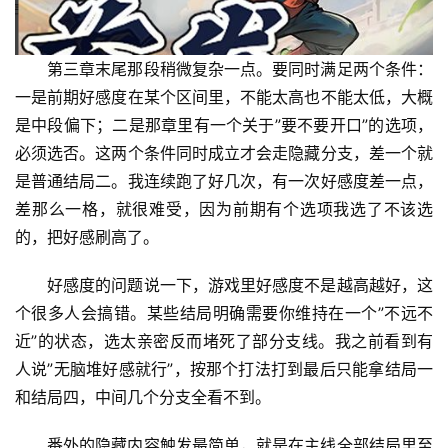
第三章末尾那段稍微复杂一点。要同时满足两个条件：
一是前期好感度在某个区间里，不能太高也不能太低，大概
是中段偏下；二是那章里有一个关于”要不要开口”的选项，
必须选否。这两个条件同时成立才会走隐藏分支，差一个就
是普通结局二。我连续跑了好几次，有一次好感度差一点，
差那么一格，就很难受，因为前期有个选项我选了不该选
的，把好感刷高了。
好感度的问题说一下，游戏里好感度不是越高越好，这
个很多人会搞错。某些结局明确需要你维持在一个”不远不
近”的状态，选太亲密反而堵死了部分支线。我之前看到有
人说”无脑堆好感就行”，按那个打法打到最后只能拿结局一
和结局四，中间几个分支全看不到。
番外的隐藏内容触发最简单，就是在主线全部结局里至