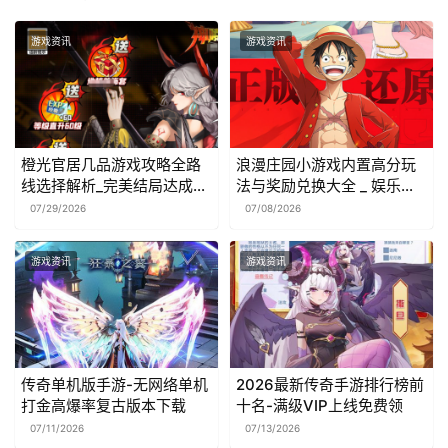
游戏资讯
游戏资讯
橙光官居几品游戏攻略全路
浪漫庄园小游戏内置高分玩
线选择解析_完美结局达成方
法与奖励兑换大全 _ 娱乐休
法
闲必备
07/29/2026
07/08/2026
游戏资讯
游戏资讯
传奇单机版手游-无网络单机
2026最新传奇手游排行榜前
打金高爆率复古版本下载
十名-满级VIP上线免费领
07/11/2026
07/13/2026