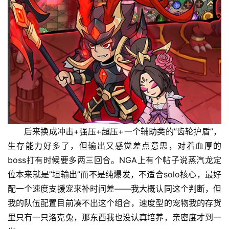
后来换成冲击+强压+超压+一个辅助类的”齿轮护盾”，
生存能力好多了，但输出又感觉差点意思，对着血厚的
boss打有时候要多两三回合。NGA上有个帖子说蒸汽龙定
位本来就是”坦输出”而不是纯爆发，不适合solo核心，最好
配一个速度支援宠来补时间差——我大概认同这个判断，但
我的队伍配置目前凑不出这个组合，速度型的宠物我的存货
里只有一只洛克兔，那东西我也没认真培养，亲密度才到一