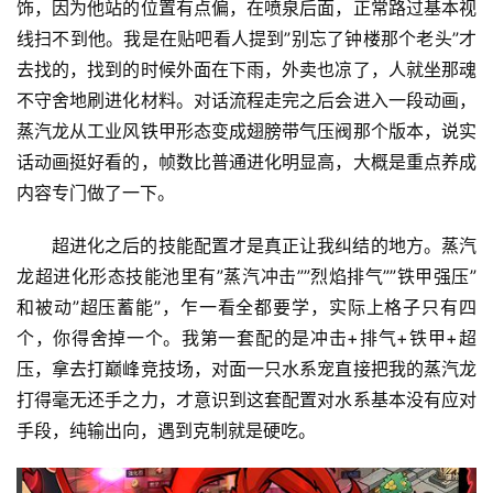
饰，因为他站的位置有点偏，在喷泉后面，正常路过基本视
线扫不到他。我是在贴吧看人提到”别忘了钟楼那个老头”才
去找的，找到的时候外面在下雨，外卖也凉了，人就坐那魂
不守舍地刷进化材料。对话流程走完之后会进入一段动画，
蒸汽龙从工业风铁甲形态变成翅膀带气压阀那个版本，说实
话动画挺好看的，帧数比普通进化明显高，大概是重点养成
内容专门做了一下。
超进化之后的技能配置才是真正让我纠结的地方。蒸汽
龙超进化形态技能池里有”蒸汽冲击””烈焰排气””铁甲强压”
和被动”超压蓄能”，乍一看全都要学，实际上格子只有四
个，你得舍掉一个。我第一套配的是冲击+排气+铁甲+超
压，拿去打巅峰竞技场，对面一只水系宠直接把我的蒸汽龙
打得毫无还手之力，才意识到这套配置对水系基本没有应对
手段，纯输出向，遇到克制就是硬吃。