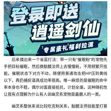
后来摸出来一个省蓝打法：带一只有”催眠粉”的宠物先
手把目标催眠，然后换骷髅法师上去慢慢耗，不用频繁开技
能。催眠状态下对方不动，随便用普通攻击把HP压到黄线
以下，再扔捕捉道具成功率很高。唯一麻烦的是催眠的命中
率本身也不稳，偶尔对面直接抵抗，计划全废。这种随机性
让我有点理解为什么有人说幽灵系宠物是最磨人的一类。
幽灵系整体来说比较吃克制关系，骷髅法师技能里打普