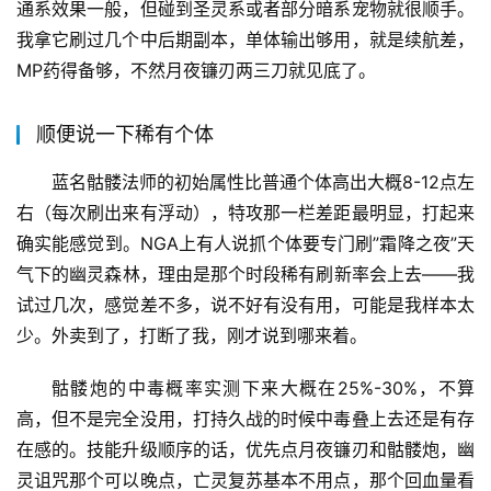
通系效果一般，但碰到圣灵系或者部分暗系宠物就很顺手。
我拿它刷过几个中后期副本，单体输出够用，就是续航差，
MP药得备够，不然月夜镰刃两三刀就见底了。
顺便说一下稀有个体
蓝名骷髅法师的初始属性比普通个体高出大概8-12点左
右（每次刷出来有浮动），特攻那一栏差距最明显，打起来
确实能感觉到。NGA上有人说抓个体要专门刷”霜降之夜”天
气下的幽灵森林，理由是那个时段稀有刷新率会上去——我
试过几次，感觉差不多，说不好有没有用，可能是我样本太
少。外卖到了，打断了我，刚才说到哪来着。
骷髅炮的中毒概率实测下来大概在25%-30%，不算
高，但不是完全没用，打持久战的时候中毒叠上去还是有存
在感的。技能升级顺序的话，优先点月夜镰刃和骷髅炮，幽
灵诅咒那个可以晚点，亡灵复苏基本不用点，那个回血量看