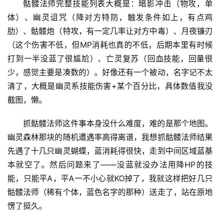
骷髅法师完整技能列表大概是：暗影冲击（物攻，单
体）、幽灵诅咒（降对方特防，触发条件如上，有点鸡
肋）、骷髅炮（特攻，有一定几率让对方中毒）、月夜镰刃
（这个伤害不低，但MP消耗也真的不低，后期本里有时候
打到一半没蓝了很尴尬）、亡灵复苏（回血技能，回量很
少，感觉主要是凑数的）。好像还有一个被动，名字记不太
清了，大概是幽灵系技能伤害+某个百分比，具体数值我没
截图，懒。
抓骷髅法师这件事本身没什么难度，难的是那个地图。
幽灵森林那块的随机遭遇率高得离谱，我想抓骷髅法师结果
先遇了十几只幽灵蝴蝶，蓝消耗得很快，走到中间区域蓝基
本就空了。然后问题来了——没蓝就没办法用降HP的技
能，只能平A，平A一不小心就KO掉了，我就这样把好几只
骷髅法师（稀有个体，蓝色名字的那种）送走了，站在原地
愣了挺久。