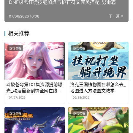
DNF极恶狂徒技能加点与护石符文完美搭配_男街霸
07/06/2026 10:08
下一篇
相关推荐
游戏攻略
游戏攻略
斗破苍穹第101集资源提前曝
洛克王国植物园在哪怎么去_
光_动漫最新剧情全网在线观
地图进入方法图文教学
看
07/27/2026
06/28/2026
游戏攻略
游戏攻略