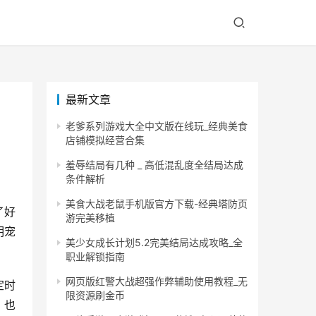
最新文章
老爹系列游戏大全中文版在线玩_经典美食
店铺模拟经营合集
羞辱结局有几种 _ 高低混乱度全结局达成
条件解析
美食大战老鼠手机版官方下载-经典塔防页
了好
游完美移植
明宠
美少女成长计划5.2完美结局达成攻略_全
职业解锁指南
网页版红警大战超强作弊辅助使用教程_无
定时
限资源刷金币
，也