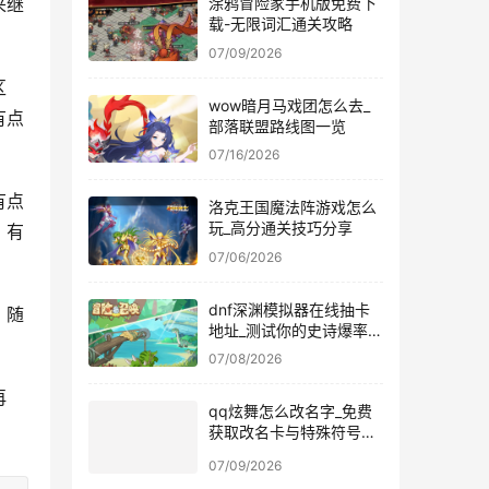
来继
涂鸦冒险家手机版免费下
载-无限词汇通关攻略
07/09/2026
区
wow暗月马戏团怎么去_
有点
部落联盟路线图一览
07/16/2026
有点
洛克王国魔法阵游戏怎么
玩_高分通关技巧分享
，有
07/06/2026
dnf深渊模拟器在线抽卡
，随
地址_测试你的史诗爆率欧
非
07/08/2026
再
qq炫舞怎么改名字_免费
获取改名卡与特殊符号输
入方法
07/09/2026