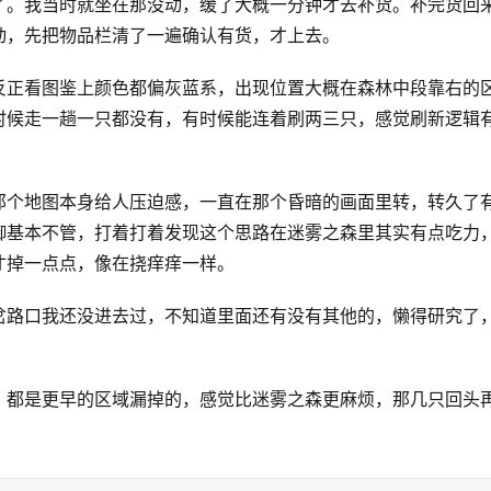
了。我当时就坐在那没动，缓了大概一分钟才去补货。补完货回
动，先把物品栏清了一遍确认有货，才上去。
反正看图鉴上颜色都偏灰蓝系，出现位置大概在森林中段靠右的
时候走一趟一只都没有，有时候能连着刷两三只，感觉刷新逻辑
那个地图本身给人压迫感，一直在那个昏暗的画面里转，转久了
御基本不管，打着打着发现这个思路在迷雾之森里其实有点吃力
才掉一点点，像在挠痒痒一样。
岔路口我还没进去过，不知道里面还有没有其他的，懒得研究了
，都是更早的区域漏掉的，感觉比迷雾之森更麻烦，那几只回头