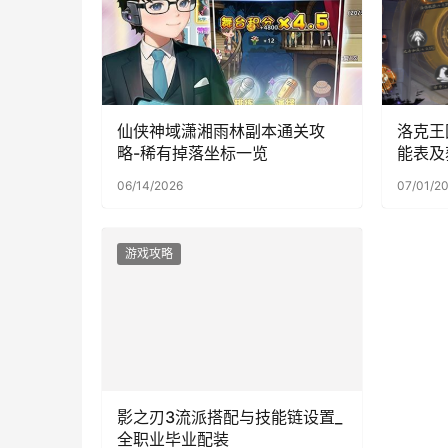
仙侠神域潇湘雨林副本通关攻
洛克王
略-稀有掉落坐标一览
能表及
06/14/2026
07/01/2
游戏攻略
影之刃3流派搭配与技能链设置_
全职业毕业配装