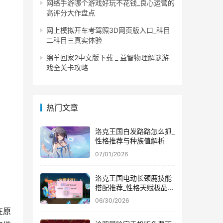
网络手游哪个游戏好玩不花钱_良心运营的
高评分大作盘点
网上模拟开车考驾照3D网页版入口_科目
二科目三真实体验
绵羊回家2中文版下载 _ 益智物理解谜游
戏全关卡攻略
热门文章
洛克王国白发路路怎么抓_
性格推荐与种族值解析
07/01/2026
洛克王国电动长颈鹿技能
搭配推荐_性格天赋极品解
析
06/30/2026
在原