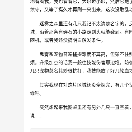
地看着我，我也看着它，大眼瞪小眼，然后它跑
续守，又等了挺久才再刷一只出来，这次没敢乱
迷雾之森里还有几只我记不太清楚名字的，
域，沿着那条有碎石的小路走到头就能碰到。有
随机，或者我还没搞明白触发条件。
鬼雾系宠物普遍捕捉难度不算高，但架不住
烦。升级加点的话我一般往技能伤害那边堆，防
几只宠物莫名其妙很抗打，我技能放了好几轮血
其实我现在对这片区域还没全探完，有几个
缘吧。
突然想起来我图鉴里还有另外几只一直空着
说……