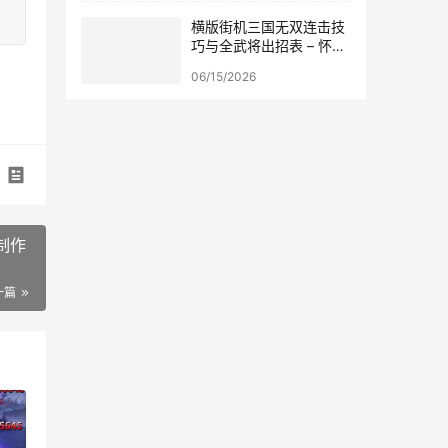
横版街机三国无双连击技
巧与全武将出招表 – 怀旧
经典
06/15/2026
制作
一篇