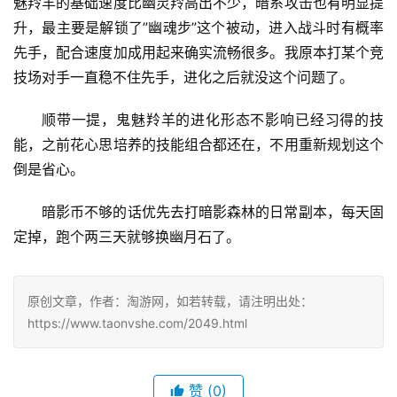
魅羚羊的基础速度比幽灵羚高出不少，暗系攻击也有明显提
升，最主要是解锁了”幽魂步”这个被动，进入战斗时有概率
先手，配合速度加成用起来确实流畅很多。我原本打某个竞
技场对手一直稳不住先手，进化之后就没这个问题了。
顺带一提，鬼魅羚羊的进化形态不影响已经习得的技
能，之前花心思培养的技能组合都还在，不用重新规划这个
倒是省心。
暗影币不够的话优先去打暗影森林的日常副本，每天固
定掉，跑个两三天就够换幽月石了。
原创文章，作者：淘游网，如若转载，请注明出处：
https://www.taonvshe.com/2049.html
赞
(0)