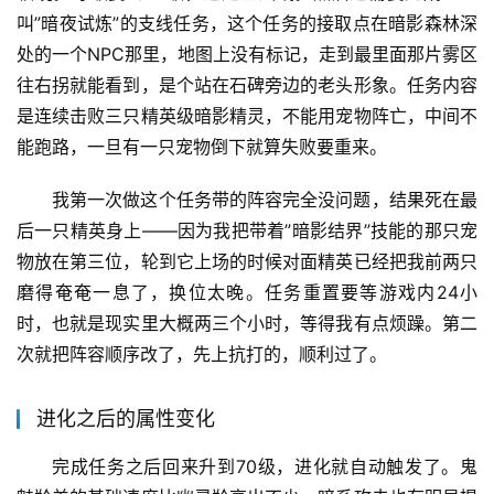
叫”暗夜试炼”的支线任务，这个任务的接取点在暗影森林深
处的一个NPC那里，地图上没有标记，走到最里面那片雾区
往右拐就能看到，是个站在石碑旁边的老头形象。任务内容
是连续击败三只精英级暗影精灵，不能用宠物阵亡，中间不
能跑路，一旦有一只宠物倒下就算失败要重来。
我第一次做这个任务带的阵容完全没问题，结果死在最
后一只精英身上——因为我把带着”暗影结界”技能的那只宠
物放在第三位，轮到它上场的时候对面精英已经把我前两只
磨得奄奄一息了，换位太晚。任务重置要等游戏内24小
时，也就是现实里大概两三个小时，等得我有点烦躁。第二
次就把阵容顺序改了，先上抗打的，顺利过了。
进化之后的属性变化
完成任务之后回来升到70级，进化就自动触发了。鬼