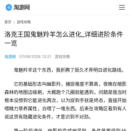
首页
游戏攻略
洛克王国鬼魅羚羊怎么进化_详细进阶条件
一览
淘游网
07/06/2026 13:21
游戏攻略
鬼魅羚羊这个东西，我折腾了挺久才弄明白进化路线。
它的基础形态叫幽影羚，捕捉难度不算高，夜晚在暗影
森林的地图边缘刷，大概跑个几圈就能遇到。问题是我当时
根本没想到它能进化两次，以为捉到手就是终态，直接开始
喂精力草养属性，白喂了一堆东西。后来在攻略区看到有人
说这货有隐藏进化条件，才意识到不对劲。
第一阶段进化，幽影羚变成幽灵羚，条件是等级到45