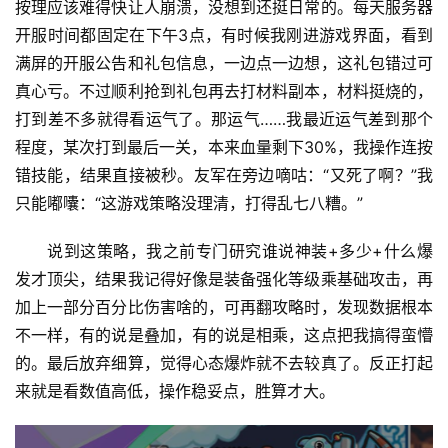
按理应该难得快让人崩溃，没想到还挺日常的。每天服务器
开服时间都固定在下午3点，有时候我刚进游戏界面，看到
满屏的开服公告和礼包信息，一边点一边想，这礼包错过可
真心亏。不过顺利抢到礼包再去打材料副本，材料挺烧的，
打到差不多就得看运气了。那运气……我最近运气差到那个
程度，某次打到最后一关，本来血量剩下30%，我操作连按
错技能，结果直接被秒。友军在旁边嘀咕：“又死了啊？”我
只能嘟囔：“这游戏策略没理清，打得乱七八糟。”
说到这策略，我之前专门研究谁说神装+多少+什么爆
发才顶尖，结果我记得好像是装备强化等级乘基础攻击，再
加上一部分百分比伤害啥的，可再翻攻略时，发现数据根本
不一样，有的说是叠加，有的说是相乘，这点把我搞得蛮懵
的。最后放弃细算，觉得心态爆炸就不去较真了。反正打起
来就是看数值高低，操作稳妥点，胜算才大。