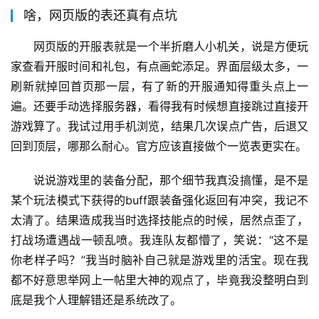
啥，网页版的表还真有点坑
网页版的开服表就是一个半折磨人小机关，说是方便玩
家查看开服时间和礼包，有点画蛇添足。界面层级太多，一
刷新就掉回首页那一层，有了新的开服通知得重头点上一
遍。还要手动选择服务器，看得我有时候想直接跳过直接开
游戏算了。我试过用手机浏览，结果几次误点广告，后退又
回到顶层，哪那么耐心。官方应该直接做个一览表更实在。
说说游戏里的装备分配，那个细节我真没搞懂，是不是
某个玩法模式下获得的buff跟装备强化返回有冲突，我记不
太清了。结果造成我当时选择技能点的时候，居然点歪了，
打战场遭遇战一顿乱喷。我连队友都懵了，笑说：“这不是
你老样子吗？”我当时脑补自己就是游戏里的活宝。现在我
都不好意思举网上一帖里大神的观点了，毕竟我没整明白到
底是我个人理解错还是系统改了。