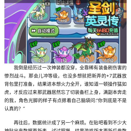
我倒是经历过一次神装都没穿，全靠稀有装备刷伤害的
惨烈战斗。那会儿冲等级，也没多想就把新弄的+7武器放
背包里打准备，结果进本想火力全开，谁知道一顿操作猛如
虎，才反应过来那武器居然忘了切装备栏上身，满副本奔走
的我，角色光脚的样子有点摁着自己脑袋问:“你到底是不是
认真的？”
再往后，数据统计成了另一个麻烦。在贴吧看到不少大
神贴出来数据更新表，试过照搬，结果游戏版本更新后参数