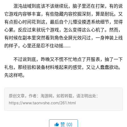
混沌战域到底该不该继续玩，脑子里还在打架，有的说
它游戏内容够丰富，有些隐藏内容挖掘深刻，算是耐玩。又
有点担心时间花到这，最后自个儿懵没摸透系统细节，觉得
心累。反应过来就玩个游戏，怎么变得这么心机了。然而，
有时候在副本里突然看到角色全屏光效闪过，一身神装上线
的样子，心里还是忍不住动摇……
不过说到底，昨晚又不慌不忙地点了开服表，抽了一下
礼包，那经验和装备材料堆起来的感觉，又让人蠢蠢欲动。
先这样吧。
原创文章，作者：淘游网，如若转载，请注明出处：
https://www.taonvshe.com/261.html
赞
(0)