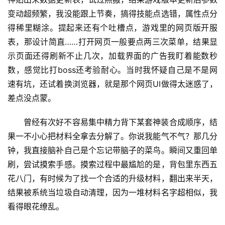
变动超频繁，我没能跟上节奏，搞得技能点选错，属性点分
得稀里糊涂。提起来还有个吐槽点，游戏里的网页版开服
表，那设计简直……打开网页一般要点两三次菜单，结果显
示页面还得刷新不止几次，加载界面的广告我盯着能数秒
数，感觉比打boss还考验耐心。当时我怀疑自己是不是网
速有坑，还试着换浏览器，就是那个网页UI做得太迷惑了，
差点没点蒙。
曾经有次好不容易集中精力背下某套神装合成顺序，结
果一不小心把材料全拿去分解了。你说我能气不气？那几分
钟，我直接脑补自己是个忘记带脑子的菜鸟。瞬间又重回单
刷，尝试摸索手感。摸索过程中最尴尬的是，背包里东西五
花八门，有时候为了找一个合适的升级材料，翻出来半天，
结果被系统当垃圾自动清理，因为一堆材料名字超相似，我
看得眼花缭乱。