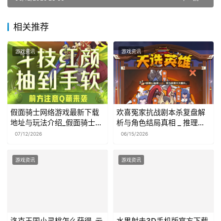
相关推荐
游戏资讯
游戏资讯
假面骑士网络游戏最新下载
欢喜冤家抗战剧本杀复盘解
地址与玩法介绍_假面骑士端
析与角色结局真相 _ 推理游
游
戏
07/12/2026
06/15/2026
游戏资讯
游戏资讯
洛克王国小灵桃怎么获得_云
水果射击3D手机版官方下载