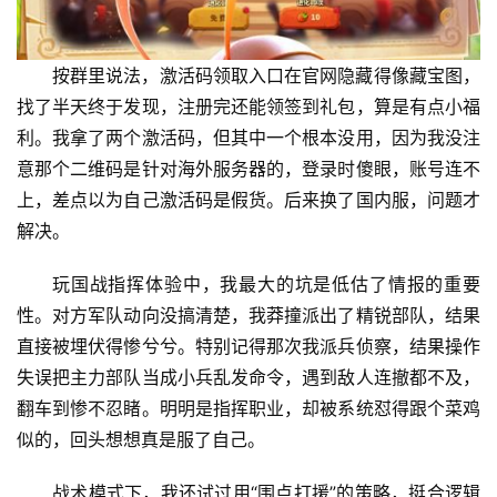
按群里说法，激活码领取入口在官网隐藏得像藏宝图，
找了半天终于发现，注册完还能领签到礼包，算是有点小福
利。我拿了两个激活码，但其中一个根本没用，因为我没注
意那个二维码是针对海外服务器的，登录时傻眼，账号连不
上，差点以为自己激活码是假货。后来换了国内服，问题才
解决。
玩国战指挥体验中，我最大的坑是低估了情报的重要
性。对方军队动向没搞清楚，我莽撞派出了精锐部队，结果
直接被埋伏得惨兮兮。特别记得那次我派兵侦察，结果操作
失误把主力部队当成小兵乱发命令，遇到敌人连撤都不及，
翻车到惨不忍睹。明明是指挥职业，却被系统怼得跟个菜鸡
似的，回头想想真是服了自己。
战术模式下，我还试过用“围点打援”的策略，挺合逻辑