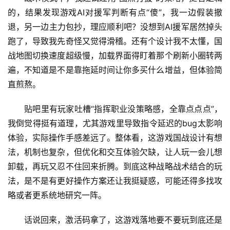
的，结果发现游戏AI对援军判断有点“傻”，我一边假装撤
退，另一边主力包抄，理应顺利吧？没想到AI援军居然掉头
跑了，导致我先奇怪又觉得滑稽。还有个设计我不太懂，国
战地图切换速度超级慢，加载界面得盯着那个刷新小圈转两
遍，不知道是不是靠拖延时间让你多买什么增益，但体验简
直煎熬。
贴吧里有玩家吐槽“指挥职业没策略感，全靠点点点”，
我倒觉得挺有道理，尤其游戏里导致指令延迟的bug太影响
体验，实际操作手感差远了。整体看，这游戏国战设计有想
法，机制也复杂，但优化和交互体验欠缺，让人玩一会儿想
卸载，再玩又忍不住回来折腾。到底这种战略战术结合的玩
法，是不是有更好操作方案还让我挺疑惑，可能还得多找攻
略或者更系统地研究一阵。
话说回来，激活码拿了，这游戏落地要不要玩到底还是