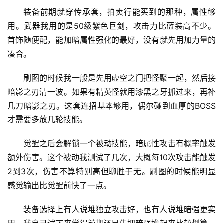
装备前期就穿传承套，拍卖行能买到的那种，属性够
用。武器我用的是50级紫色巨剑，攻击力比蓝装高不少。
首饰随便配，能加暗属性强化的最好，没有就先用加力量的
凑合。
刷图的时候我一般是先用虚空之门把怪聚一起，然后接
暗影之刃清一波。如果有精英怪就用漆黑之牙抓过来，再补
几刀暗影之刃。这套连招基本够用，偶尔碰到血厚的BOSS
才需要多放几轮技能。
觉醒之后会解锁一个被动技能，暗属性攻击有概率触发
额外伤害。这个被动我测试了几次，大概每10次攻击能触发
2到3次，伤害不算特别高但聊胜于无。刷图的时候能明显
感觉输出比觉醒前快了一点。
装备选择上有人说堆独立攻击好，也有人说堆暗强更实