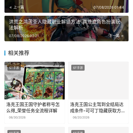
上一篇
07/08/2026 01:44
洪荒之鸿莲圣人隐藏职业解锁方法-洪荒流角色扮演玩
法解析
07/08/2026 02:21
下一篇
相关推荐
ST手游
ST手游
洛克王国王国守护者称号怎
洛克王国公主驾到全结局达
么得_荣誉任务全流程详解
成条件-可可丁隐藏获取方法
揭秘
06/30/2026
06/20/2026