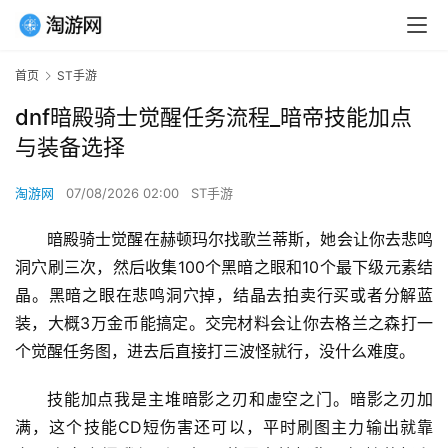
首页
ST手游
dnf暗殿骑士觉醒任务流程_暗帝技能加点
与装备选择
淘游网
07/08/2026 02:00
ST手游
暗殿骑士觉醒在赫顿玛尔找歌兰蒂斯，她会让你去悲鸣
洞穴刷三次，然后收集100个黑暗之眼和10个最下级元素结
晶。黑暗之眼在悲鸣洞穴掉，结晶去拍卖行买或者分解蓝
装，大概3万金币能搞定。交完材料会让你去格兰之森打一
个觉醒任务图，进去后直接打三波怪就行，没什么难度。
技能加点我是主堆暗影之刃和虚空之门。暗影之刃加
满，这个技能CD短伤害还可以，平时刷图主力输出就靠