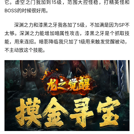
它。虚空之门我加到15级，范围大控怪稳，打精英怪和
BOSS的时候很好用。
深渊之力和漆黑之牙我各加了5级，不加满是因为SP不
太够。深渊之力能增加暗属性攻击，漆黑之牙是个抓取技
能，用来连招。暗影降临我只加了1级用来触发觉醒被动，
不主动放这个技能。