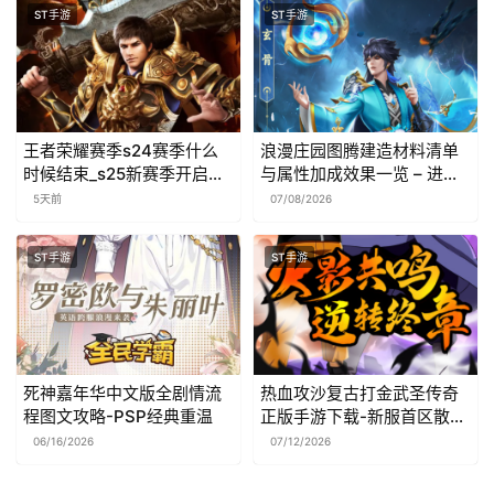
ST手游
ST手游
王者荣耀赛季s24赛季什么
浪漫庄园图腾建造材料清单
时候结束_s25新赛季开启时
与属性加成效果一览 – 进阶
间预测
摆放技巧
5天前
07/08/2026
ST手游
ST手游
死神嘉年华中文版全剧情流
热血攻沙复古打金武圣传奇
程图文攻略-PSP经典重温
正版手游下载-新服首区散人
天堂
06/16/2026
07/12/2026