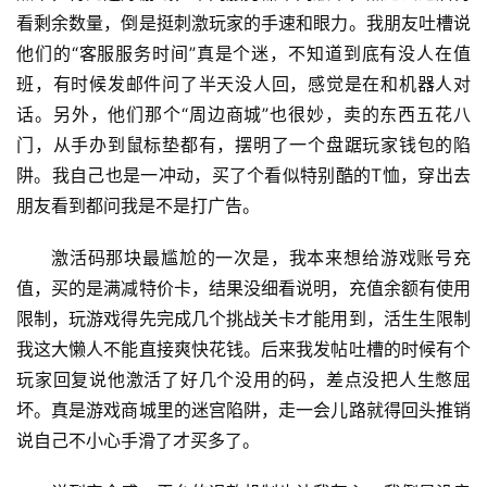
看剩余数量，倒是挺刺激玩家的手速和眼力。我朋友吐槽说
他们的“客服服务时间”真是个迷，不知道到底有没人在值
班，有时候发邮件问了半天没人回，感觉是在和机器人对
话。另外，他们那个“周边商城”也很妙，卖的东西五花八
门，从手办到鼠标垫都有，摆明了一个盘踞玩家钱包的陷
阱。我自己也是一冲动，买了个看似特别酷的T恤，穿出去
朋友看到都问我是不是打广告。
激活码那块最尴尬的一次是，我本来想给游戏账号充
值，买的是满减特价卡，结果没细看说明，充值余额有使用
限制，玩游戏得先完成几个挑战关卡才能用到，活生生限制
我这大懒人不能直接爽快花钱。后来我发帖吐槽的时候有个
玩家回复说他激活了好几个没用的码，差点没把人生憋屈
坏。真是游戏商城里的迷宫陷阱，走一会儿路就得回头推销
说自己不小心手滑了才买多了。