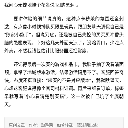
我问心无愧地挂个花名说“团购黑洞”。
要讲体验的细节说真的，这种点卡秒杀的氛围还蛮刺
激，有点像小时候排队买限量玩具，跟朋友聊天调侃自己是
“败家小能手”，但说到底，还是被自己失控的买买买冲昏头
脑的愚蠢表现。幸好这几天外面天凉了，没啥胃口，少吃点
外卖，不然我钱包估计比服务器还经常崩。
还记得最后一次买的游戏礼品卡，我脑子抽了没看清面
额，拿错了地域版本激活，结果激活码用不了。客服回答奇
快，态度还挺直接：“您买的不是对应版本”，我默默望天，
心想这客服说得像个官司材料证词。再后来细看订单，标签
早就写着“小心看清楚别买错”，这一次被自己坑了个底朝
天。
原创文章，作者：淘游网，如若转载，请注明出处：