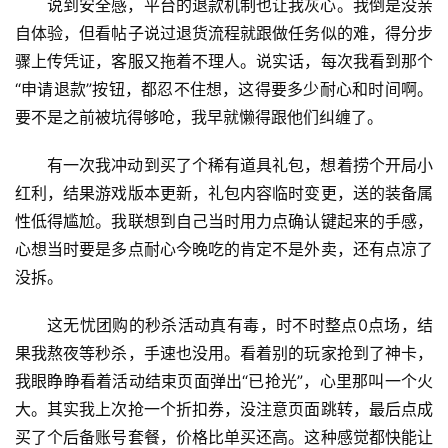
说到安全感，平台的退款机制也让我灰心。我倒是没亲
自体验，但看帖子说过退货流程就跟做任务似的难，得分步
骤上传凭证，客服又拖着不理人。说实话，每次我看到那个
“申请退款”按钮，都忍不住想，这得要多少耐心和时间啊。
要不是之前被坑得够呛，我早就懒得跟他们纠缠了。
有一次我冲动到买了个稀有道具礼包，想着捞个开局小
红利，结果游戏版本更新，礼包内容临时变更，送的装备属
性低得尴尬。我联想到自己当时用力点确认键起来的手感，
心想当时要是多点耐心今晚吃的肯定不是外卖，还有点凉了
没拆。
这无忧团购的秒杀活动真有毒，时不时整点0点场，结
果我熬夜等秒杀，手速也没用。看着别的玩家抢到了神卡，
我眼睁睁看着活动结束页面弹出“已抢光”，心里那叫一个火
大。其实我上次抢一个折扣券，没注意页面跳转，最后点成
买了个后备账号套餐，价格比单买还高。这种感觉都快能让