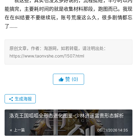
就这些，其实也没太多好说的，流程挺短，半小时以内
能搞完，主要耗时间的就是收集材料那段，跑图而已。我现
在在纠结要不要继续玩，账号荒废这么久，很多剧情都忘
了……
原创文章，作者：淘游网，如若转载，请注明出处：
https://www.taonvshe.com/1507.html
赞
(0)
生成海报
洛克王国呱呱全形态进化图鉴-少林逍遥富贵形态解析
上一篇
06/21/2026 14:35