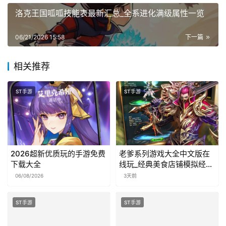
洛克王国呱呱技能表最新汇总_全系进化满级属性一览
06/21/2026 15:58
下一篇
相关推荐
ST手游
ST手游
2026超新优质玩的手游免费
老爹系列游戏大全中文版在
下载大全
线玩_经典美食店铺模拟经营
合集
06/08/2026
3天前
ST手游
ST手游