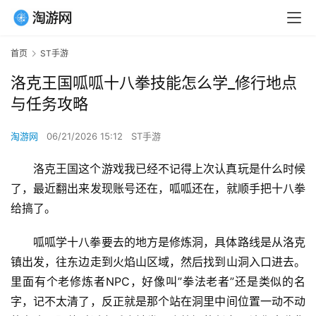
首页
ST手游
洛克王国呱呱十八拳技能怎么学_修行地点
与任务攻略
淘游网
06/21/2026 15:12
ST手游
洛克王国这个游戏我已经不记得上次认真玩是什么时候
了，最近翻出来发现账号还在，呱呱还在，就顺手把十八拳
给搞了。
呱呱学十八拳要去的地方是修炼洞，具体路线是从洛克
镇出发，往东边走到火焰山区域，然后找到山洞入口进去。
里面有个老修炼者NPC，好像叫”拳法老者”还是类似的名
字，记不太清了，反正就是那个站在洞里中间位置一动不动