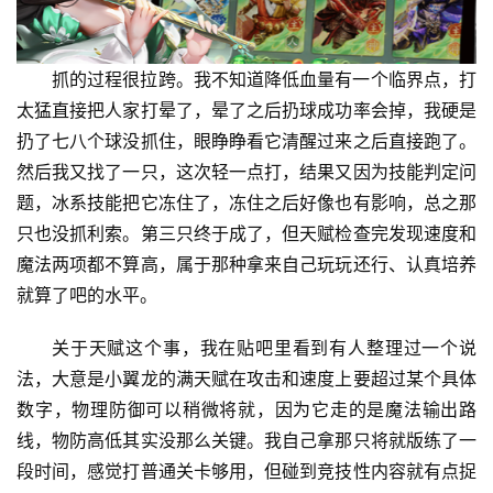
抓的过程很拉跨。我不知道降低血量有一个临界点，打
太猛直接把人家打晕了，晕了之后扔球成功率会掉，我硬是
扔了七八个球没抓住，眼睁睁看它清醒过来之后直接跑了。
然后我又找了一只，这次轻一点打，结果又因为技能判定问
题，冰系技能把它冻住了，冻住之后好像也有影响，总之那
只也没抓利索。第三只终于成了，但天赋检查完发现速度和
魔法两项都不算高，属于那种拿来自己玩玩还行、认真培养
就算了吧的水平。
关于天赋这个事，我在贴吧里看到有人整理过一个说
法，大意是小翼龙的满天赋在攻击和速度上要超过某个具体
数字，物理防御可以稍微将就，因为它走的是魔法输出路
线，物防高低其实没那么关键。我自己拿那只将就版练了一
段时间，感觉打普通关卡够用，但碰到竞技性内容就有点捉