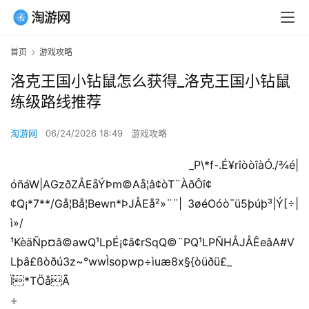
首页
游戏攻略
洛克王国小钻鼠怎么获得_洛克王国小钻鼠
练级路线推荐
淘游网
06/24/2026 18:49
游戏攻略
 _P\*f-.É¥rîòòîàÓ./¾é|
óñáW|AGzðZÅEåÝÞm©Aå¦â¢òT¨ÀðÔî¢
¢Q¡*7**/Gå¦Bå¦Bewn*ÞJÅEå²»¨¨| 3øéOóò¯ü5þúþ³|Ý[÷|
ì»/
¹KèäÑp¤â©awQ¹LpÉ¡¢â¢rSqQ©¨PQ¹LPÑHÅJÅÊeâA#V
L
þ­â£ßòðú3z~°wwÌsopwp÷ìuæ8x§{òüðü£_
Ï*TÖåÃ
÷