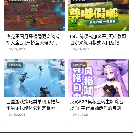
洛克王国月牙桥隐藏宠物捕
lol训练模式怎么开_英雄联盟
捉大全_月牙桥全天候天气事
自定义练习模式入口及假人
件盘点
设置教程
06/27/2026
07/09/2026
游戏攻略
游戏攻略
三国游戏策略类单机版推荐-
火影533集秽土转生解除名
不氪金也能体验运筹帷幄的
场面_宇智波鼬最后的告别
快感
07/16/2026
07/11/2026