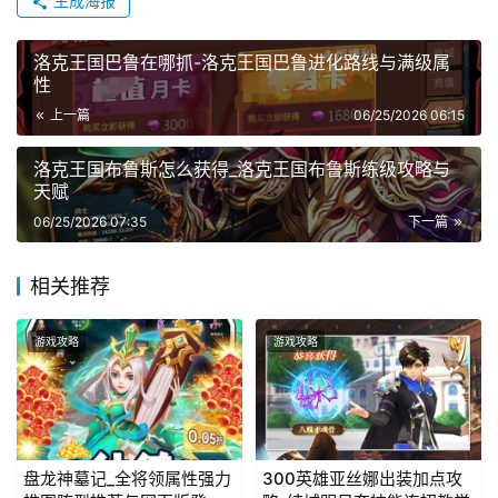
生成海报
洛克王国巴鲁在哪抓-洛克王国巴鲁进化路线与满级属
性
上一篇
06/25/2026 06:15
洛克王国布鲁斯怎么获得_洛克王国布鲁斯练级攻略与
天赋
06/25/2026 07:35
下一篇
相关推荐
游戏攻略
游戏攻略
盘龙神墓记_全将领属性强力
300英雄亚丝娜出装加点攻