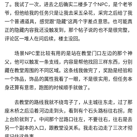
了。我试了一次，进去之后确实二楼多了个NPC，是个老爷
爷，但他给我的任务只是让我去采五朵花，采完之后给了我
一个普通道具，感觉跟”隐藏”这两个字差点意思。也可能真
正的隐藏内容我还没触发到，那个帖子说的也不是很完整，
评论区一堆人在问后续，楼主没回。
场景NPC里比较有用的是站在教堂门口左边的那个神
父，他可以触发一条支线，内容是帮他找回三样东西，分别
藏在教堂周围的不同区域。这条线我做完了，奖励是经验和
一个饰品，饰品的属性我看了一眼，不是很实用，但任务本
身还算有意思，跑图的时候顺手就做了。
去教堂的路线我就不绕弯子了，从主城往东走，过了那
座木桥之后沿着河边走到头，看到有个石头路标往右拐，爬
上台阶就到了。中间那个岔路口往左，不要往右，往右是去
另一个副本的入口，跟教堂没关系。我走右边走了三次才彻
底记住这件事。