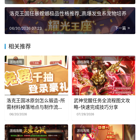
洛克王国狂暴螳螂极品性格推荐_高爆发虫系宠物培养
06/30/2026 07:23
下一篇
相关推荐
游戏攻略
游戏攻略
洛克王国冰原剑怎么锻造-所
武神觉醒任务全流程图文攻
需材料掉落地点与制作流程
略-快速完成技巧分享
图解
06/20/2026
07/29/2026
游戏攻略
游戏攻略