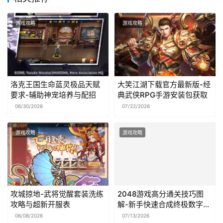
游戏攻略
游戏攻略
洛克王国生命蓝灵极品天赋
大笑江湖下载官方最新版-经
要求-辅助神宠培养与配招
典武侠RPG手游安装包获取
06/30/2026
07/22/2026
游戏攻略
游戏攻略
攻城掠地-武将觉醒套装洗练
2048游戏高分通关技巧图
攻略与超新开服表
解-新手快速合成终极数字攻
略
06/08/2026
07/13/2026