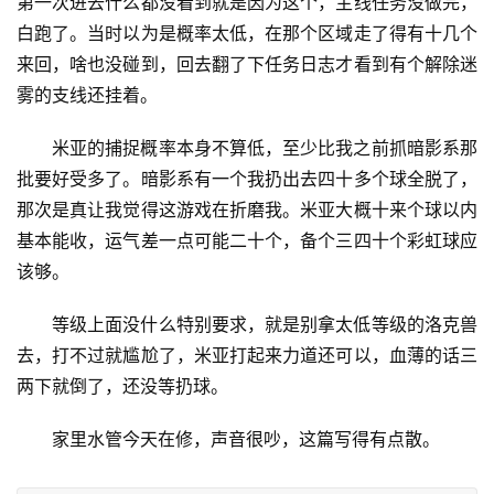
第一次进去什么都没看到就是因为这个，主线任务没做完，
白跑了。当时以为是概率太低，在那个区域走了得有十几个
来回，啥也没碰到，回去翻了下任务日志才看到有个解除迷
雾的支线还挂着。
米亚的捕捉概率本身不算低，至少比我之前抓暗影系那
批要好受多了。暗影系有一个我扔出去四十多个球全脱了，
那次是真让我觉得这游戏在折磨我。米亚大概十来个球以内
基本能收，运气差一点可能二十个，备个三四十个彩虹球应
该够。
等级上面没什么特别要求，就是别拿太低等级的洛克兽
去，打不过就尴尬了，米亚打起来力道还可以，血薄的话三
两下就倒了，还没等扔球。
家里水管今天在修，声音很吵，这篇写得有点散。