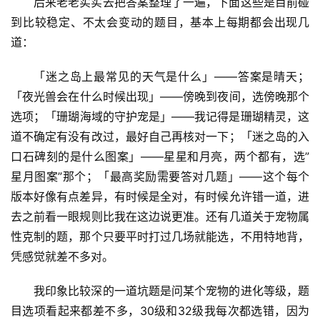
后来老老实实去把答案整理了一遍，下面这些是目前碰
到比较稳定、不太会变动的题目，基本上每期都会出现几
道：
「迷之岛上最常见的天气是什么」——答案是晴天；
「夜光兽会在什么时候出现」——傍晚到夜间，选傍晚那个
选项；「珊瑚海域的守护宠是」——我记得是珊瑚精灵，这
道不确定有没有改过，最好自己再核对一下；「迷之岛的入
口石碑刻的是什么图案」——星星和月亮，两个都有，选”
星月图案”那个；「最高奖励需要答对几题」——这个每个
版本好像有点差异，有时候是全对，有时候允许错一道，进
去之前看一眼规则比我在这边说更准。还有几道关于宠物属
性克制的题，那个只要平时打过几场就能选，不用特地背，
凭感觉就差不多对。
我印象比较深的一道坑题是问某个宠物的进化等级，题
目选项看起来都差不多，30级和32级我每次都选错，因为