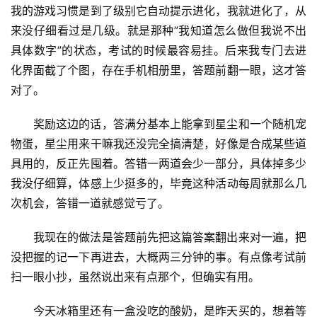
我的游戏习惯是到了级别它自动提示进化，我就进化了，从
来没仔细看过是几级。就是那种”我知道怎么做但我说不出
具体数字”的状态，考试的时候最容易挂。后来我专门去进
化界面截了个图，存在手机相册里，答题前翻一眼，这才答
对了。
奖励这边的话，答满分基本上能拿到星尘和一个随机宠
物蛋，星尘用来干嘛我还没完全搞清楚，好像是合成某些道
具用的，反正先囤着。答错一两道会少一部分，具体掉多少
我没仔细算，体感上少挺多的，毕竟这种活动每周就那么几
次机会，答错一道就感觉亏了。
我现在的做法是答题前先把这篇答案翻出来对一遍，把
没把握的记一下再进去，大概两三分钟的事。有点像考试前
扫一眼小抄，虽然说出来有点那个，但确实有用。
今天冰箱里还有一盒没吃的酸奶，是昨天买的，想着等