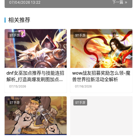
07/04/2026 13:22
下一篇
相关推荐
ST手游
ST手游
dnf女巫加点推荐与技能连招
wow战友招募奖励怎么领-魔
解析_打造高爆发刷图加点方
兽世界拉新活动全解析
案
07/15/2026
07/16/2026
ST手游
ST手游