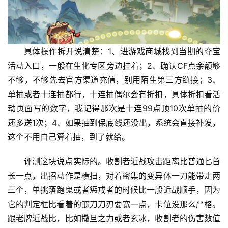
具体操作拆开说清楚：1、进游戏商城找到当期的夺宝
活动入口，一般在生化专区旁边挂着；2、确认CF点余额够
不够，不够先去官方渠道充值，别用陌生第三方链接；3、
单抽或者十连抽都行，十连抽偶尔会有折扣，具体折扣看活
动页面写的数字，我记得那次是十连99点顶10次单抽的价
还多送1次；4、如果抽到保底线还没出，系统会直接补发，
这个不用自己算着抽，到了就给。
评测这块说点实际的。收割者近战攻击距离比普通匕首
长一点，出招动作是横扫，对着密集的变异体一刀能带走两
三个，单挑落跑鬼或者惩戒者的时候比一般近战顺手，因为
它的判定框比看着的镰刀刀刃要宽一点，卡位没那么严格。
跟老牌近战比，比如撒旦之力或者玄冰，收割者的伤害数值