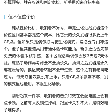
不算顶尖，胜在攻速和判定宽松，新手用起来容错率高。
值不值这个价
纯从性价比讲，收割者不算亏，毕竟生化近战武器这个
价位区间基本都是这个成本，比它贵的永久武器很多要上千
CF点。但如果只是偶尔打两把生化模式，没必要专门冲这
个，池子里其他道具用普通体验卡就能顶。新手更适合先拿
免费的体验版试手感，各个区服活动偶尔会放3天或7天体
验，练熟了动作再考虑要不要抽永久。抽到之后武器是永久
绑定账号的，换区或者转服不会带过去，这个之前有老哥吃
过亏。每天夺宝次数没有上限，只看CF点余额够不够，别
的模式里也能用，不限生化场景。
刚想起来一件事，收割者的击杀特效在低配电脑上会有
点卡顿，之前有人反馈过掉帧，跟显卡关系不大，是特效粒
子堆得多。