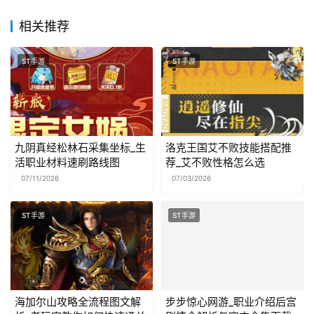
相关推荐
ST手游
ST手游
九阴真经松林石采集坐标_生
洛克王国艾不败技能搭配推
活职业材料速刷路线图
荐_艾不败性格怎么选
07/11/2026
07/03/2026
ST手游
ST手游
海加尔山攻略全流程图文解
步步惊心网游_职业介绍后宫