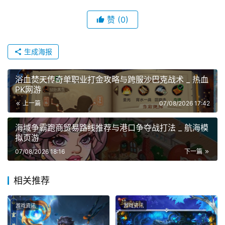
赞
(0)
生成海报
浴血焚天传奇单职业打金攻略与跨服沙巴克战术 _ 热血
PK网游
上一篇
07/08/2026 17:42
海域争霸跑商贸易路线推荐与港口争夺战打法 _ 航海模
拟页游
07/08/2026 18:16
下一篇
相关推荐
游戏资讯
游戏资讯