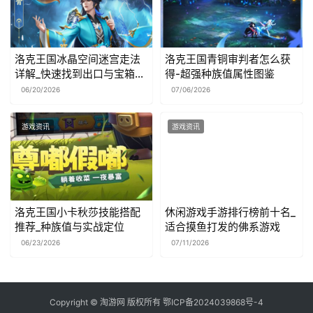
洛克王国冰晶空间迷宫走法
洛克王国青铜审判者怎么获
详解_快速找到出口与宝箱获
得-超强种族值属性图鉴
取技巧
06/20/2026
07/06/2026
游戏资讯
游戏资讯
洛克王国小卡秋莎技能搭配
休闲游戏手游排行榜前十名_
推荐_种族值与实战定位
适合摸鱼打发的佛系游戏
06/23/2026
07/11/2026
Copyright ©
淘游网
版权所有
鄂ICP备2024039868号-4