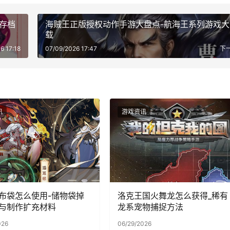
美存档
海贼王正版授权动作手游大盘点-航海王系列游戏大
载
6 17:18
07/09/2026 17:47
下
讯
游戏资讯
布袋怎么使用-储物袋掉
洛克王国火舞龙怎么获得_稀有
与制作扩充材料
龙系宠物捕捉方法
026
06/29/2026