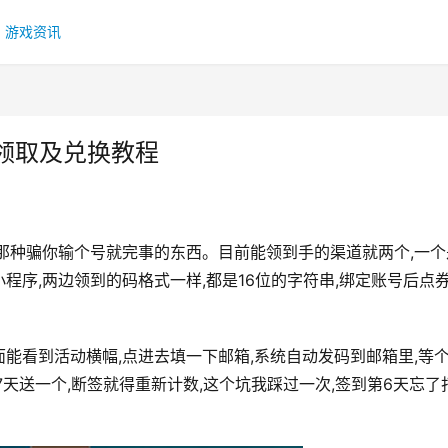
游戏资讯
K领取及兑换教程
那种骗你输个号就完事的东西。目前能领到手的渠道就两个,一个
”小程序,两边领到的码格式一样,都是16位的字符串,绑定账号后点
页面能看到活动横幅,点进去填一下邮箱,系统自动发码到邮箱里,等
天送一个,断签就得重新计数,这个坑我踩过一次,签到第6天忘了