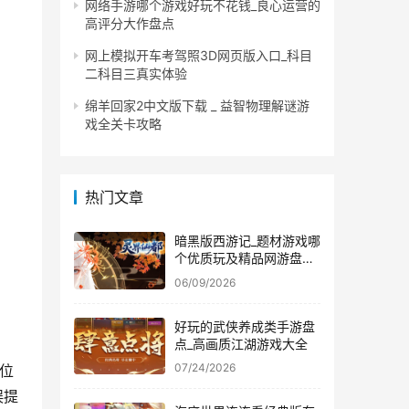
网络手游哪个游戏好玩不花钱_良心运营的
高评分大作盘点
网上模拟开车考驾照3D网页版入口_科目
二科目三真实体验
绵羊回家2中文版下载 _ 益智物理解谜游
戏全关卡攻略
热门文章
暗黑版西游记_题材游戏哪
个优质玩及精品网游盘点
推荐
06/09/2026
好玩的武侠养成类手游盘
点_高画质江湖游戏大全
07/24/2026
6位
误提