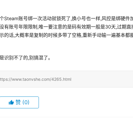
个Steam账号绑一次活动就锁死了,换小号也一样,风控是绑硬件
没有账号年限限制,唯一要注意的是码有效期一般是30天,过期直
提示的话,大概率是复制的时候多带了空格,重新手动输一遍基本都
是识别不了的,别搞混了。
w.taonvshe.com/4265.html
赞
(0)