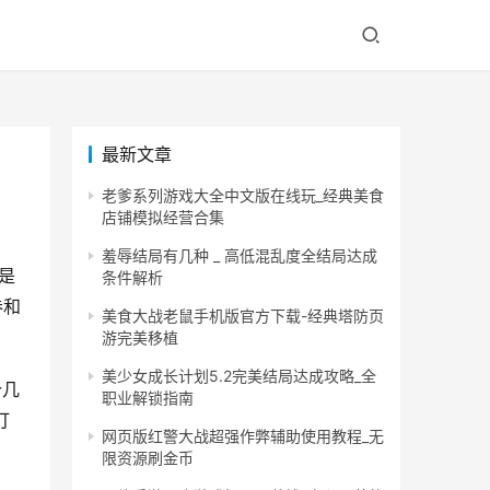
最新文章
老爹系列游戏大全中文版在线玩_经典美食
店铺模拟经营合集
羞辱结局有几种 _ 高低混乱度全结局达成
是
条件解析
券和
美食大战老鼠手机版官方下载-经典塔防页
游完美移植
美少女成长计划5.2完美结局达成攻略_全
个几
职业解锁指南
打
网页版红警大战超强作弊辅助使用教程_无
限资源刷金币