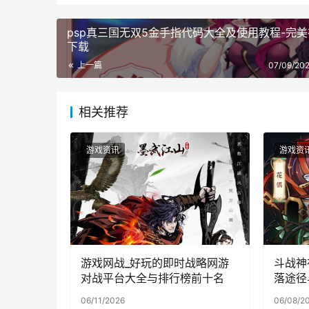
psp真三国无双5金手指代码大全及使用教程-完
下载
上一篇
07/09/202
相关推荐
游戏资讯
游戏资
游戏网战_好玩的即时战略网游
斗战神
对战平台大全与排行榜前十名
落途径
06/11/2026
06/08/2