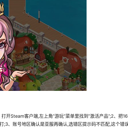
开Steam客户端,左上角”游玩”菜单里找到”激活产品”;2、把1
打;3、账号地区确认是亚服再确认,选错区提示码不匹配,这个错