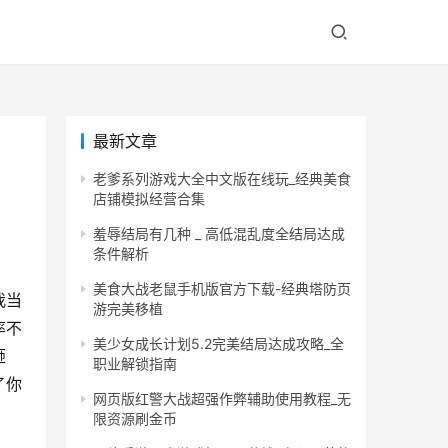
最新文章
老爹系列游戏大全中文版在线玩_经典美食
店铺模拟经营合集
羞辱结局有几种 _ 高低混乱度全结局达成
条件解析
美食大战老鼠手机版官方下载-经典塔防页
我当
游完美移植
率不
美少女成长计划5.2完美结局达成攻略_全
砸
职业解锁指南
了你
网页版红警大战超强作弊辅助使用教程_无
限资源刷金币