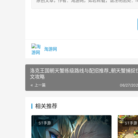
原创文章，作者：淘游网，如若转载，请注明出处：https://ww
淘游网
洛克王国朝天蟹练级路线与配招推荐_朝天蟹捕捉
文攻略
上一篇
06/27/202
相关推荐
ST手游
ST手游