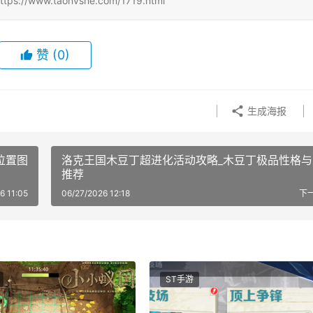
w.taonvshe.com/1719.html
赞
(0)
生成海报
位置图
洛克王国木豆丁超进化活动攻略_木豆丁极品性格与
推荐
6 11:05
06/27/2026 12:18
下
ST手游