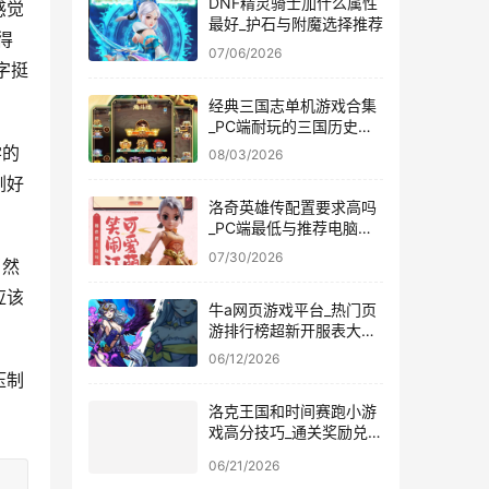
DNF精灵骑士加什么属性
感觉
最好_护石与附魔选择推荐
得
07/06/2026
字挺
经典三国志单机游戏合集
_PC端耐玩的三国历史模
拟神作下载
学的
08/03/2026
刚好
洛奇英雄传配置要求高吗
_PC端最低与推荐电脑配
置一览
07/30/2026
当然
应该
牛a网页游戏平台_热门页
游排行榜超新开服表大全
与官方网站
06/12/2026
压制
洛克王国和时间赛跑小游
戏高分技巧_通关奖励兑换
推荐
06/21/2026