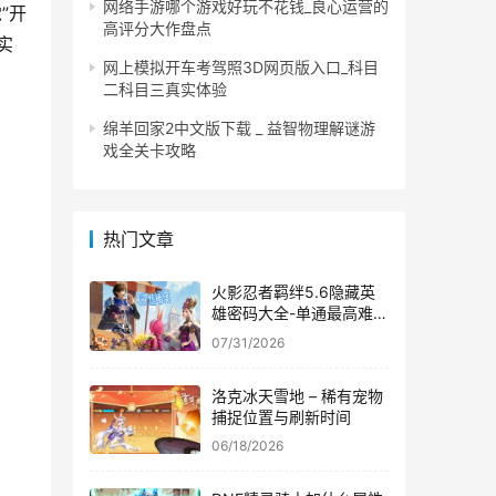
网络手游哪个游戏好玩不花钱_良心运营的
”开
高评分大作盘点
实
网上模拟开车考驾照3D网页版入口_科目
二科目三真实体验
绵羊回家2中文版下载 _ 益智物理解谜游
戏全关卡攻略
热门文章
火影忍者羁绊5.6隐藏英
雄密码大全-单通最高难度
图文攻略
07/31/2026
洛克冰天雪地 – 稀有宠物
捕捉位置与刷新时间
06/18/2026