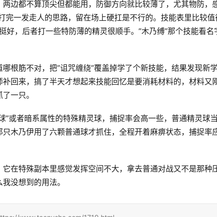
，两边都不算顶尖但都能用，防御方向就比较薄了，尤其物防，
是打完一发走人的思路，留在场上硬扛是不行的。技能表里比较值
用挺好，后者打一些特防薄的精灵很顺手。”木乃缚”那个技能看名
哪根筋不对，把”诅咒缠绕”覆盖掉学了个新技能，结果发现新
师补回来，搞了半天才想起来技能回忆是要消耗材料的，材料又
抓了一只。
球”或者暗系属性的特殊精灵球，捕捉率会高一些，普通精灵球
那只木乃伊用了六颗普通球才抓住，全程开着麻痹状态，捕捉率
，它在特殊副本里感觉发挥空间不大，拿去普通对战又不是那种
么我没想到的用法。