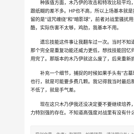
种族值方面，木乃伊的攻击和特攻比较平均
跟纸糊的差不多。HP也不高，所以上场基本就
留的是”诅咒缠绕”和”暗影球”，前者对战里骚扰
酷，实际伤害不太够，鸡肋，我基本不用。
遗忘技能这件事让我翻车过一次。当时不知道
那个完全是重复功能还威力更低，想找技能回忆
用完了。那版本的木乃伊就这么废了，后来重新
补充一个细节，捕捉的时候如果手头有”古墓
也行，就是可能要多费几颗。我记得我当时最后
不低了，就是手气差。
现在这只木乃伊我还没决定要不要继续培养
力特别强的存在。不知道高强度对战里有没有什